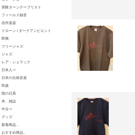
実験ターンテーブリスト
フィールド録音
自作楽器
ドローン / ダークアンビエント
即興
フリージャズ
ジャズ
レア・シェラック
日本人->
日本の伝統音楽
民族
雨の日系
本、雑誌
中古->
グッズ
新着商品...
おすすめ商品...