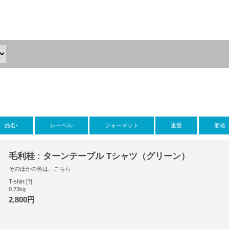
品名-
レーベル
フォーマット
重量
価格
毛利桂 : ターンテーブル Tシャツ（グリーン）
そのほかの色は、こちら
T-shirt [?]
0.23kg
2,800円