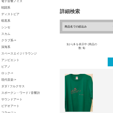
電子音響ノイズ
戦闘系
詳細検索
ディストピア
暗黒系
シンセ
スカム
クラブ系->
1
から
5
を表示中 (商品の
深海系
数:
5
)
スペースエイジ / ラウンジ
アンビエント
ピアノ
ロック->
現代音楽->
ダダ / フルクサス
スポークン・ワード / 音響詩
サウンドアート
ビデオアート
コラージュ