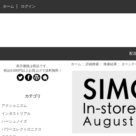
ホーム
ログイン
配
ホーム
::
詳細検索
:: 検索結果 :: ターン
表示価格は税込です。
税込9,000円以上お買上げで送料無料！
カテゴリ
アクショニズム
インダストリアル
ハーシュノイズ
パワーエレクトロニクス