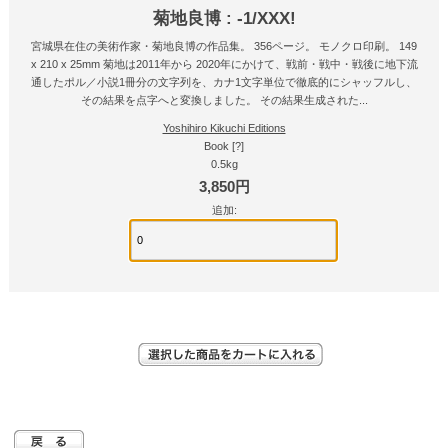
菊地良博 : -1/XXX!
宮城県在住の美術作家・菊地良博の作品集。 356ページ。 モノクロ印刷。 149
x 210 x 25mm 菊地は2011年から 2020年にかけて、戦前・戦中・戦後に地下流
通したポル／小説1冊分の文字列を、カナ1文字単位で徹底的にシャッフルし、
その結果を点字へと変換しました。 その結果生成された...
Yoshihiro Kikuchi Editions
Book [?]
0.5kg
3,850円
追加: