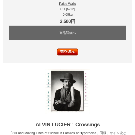
False Walls
CD [fw12]
0.09kg
2,580円
商品詳細へ
ALVIN LUCIER : Crossings
「Still and Moving Lines of Silence in Families of Hyperbolas」同様、サイン波と