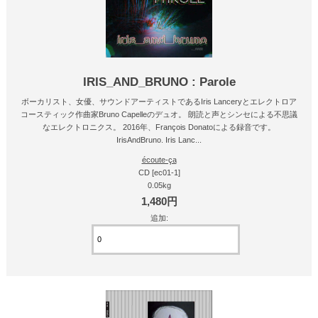
IRIS_AND_BRUNO : Parole
ボーカリスト、女優、サウンドアーティストであるIris Lanceryとエレクトロア
コースティック作曲家Bruno Capelleのデュオ。 朗読と声とシンセによる不思議
なエレクトロニクス。 2016年、François Donatoによる録音です。
IrisAndBruno. Iris Lanc...
écoute-ça
CD [ec01-1]
0.05kg
1,480円
追加: