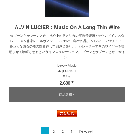
ALVIN LUCIER : Music On A Long Thin Wire
☆ブーンとかプーンとか！名作!!☆ アメリカの実験音楽家 / サウンドインスタ
レーション作家のアルヴィン・ルシエの'79年の作品。 50フィートのワイアー
を巨大な磁石の棒の間を通して部屋に張り、オシレーターでそのワイヤーを振
動させて増幅させるというインスタレーション。 ブーンとかプーンとか、サイ
ン...
Lovely Music
CD [LCD1011]
0.1kg
2,680円
商品詳細へ
1
2
3
4
[次へ >>]