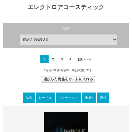
エレクトロアコースティック
分類:
1
2
3
4
[次へ >>]
1
から
10
を表示中 (商品の数:
31
)
品名
レーベル
フォーマット
重量+
価格