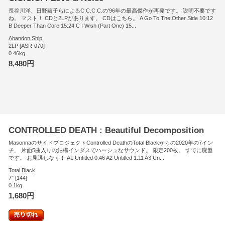
長谷川洋、日野繭子らによるC.C.C.C.の'96年の最高傑作が再発です。 説明不要です
ね。 マスト！ CDと2LPがあります。 CDはこちら。 A Go To The Other Side 10:12
B Deeper Than Core 15:24 C I Wish (Part One) 15...
Abandon Ship
2LP [ASR-070]
0.46kg
8,480円
CONTROLLED DEATH : Beautiful Decomposition
MasonnaのサイドプロジェクトControlled DeathのTotal Blackからの2020年の7イン
チ。 片面5曲入りの結構インダスでハーシュなサウンド。 限定200枚。 すでに廃盤
です。 お見逃しなく！ A1 Untitled 0:46 A2 Untitled 1:11 A3 Un...
Total Black
7" [144]
0.1kg
1,680円