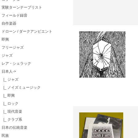
実験ターンテーブリスト
フィールド録音
自作楽器
ドローン / ダークアンビエント
即興
フリージャズ
ジャズ
レア・シェラック
日本人
->
|_ ジャズ
|_ ノイズミュージック
|_ 即興
|_ ロック
|_ 現代音楽
|_ クラブ系
日本の伝統音楽
民族