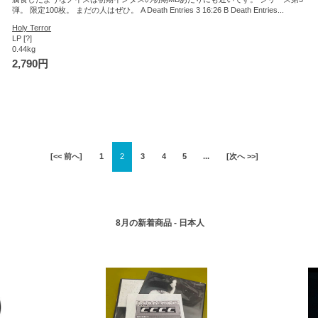
弾。 限定100枚。 まだの人はぜひ。 A Death Entries 3 16:26 B Death Entries...
Holy Terror
LP [?]
0.44kg
2,790円
[<< 前へ]
1
2
3
4
5
...
[次へ >>]
8月の新着商品 - 日本人