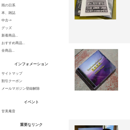
雨の日系
本、雑誌
中古->
グッズ
新着商品...
おすすめ商品...
全商品...
インフォメーション
サイトマップ
割引クーポン
メールマガジン登録解除
イベント
甘美庵音
重要なリンク