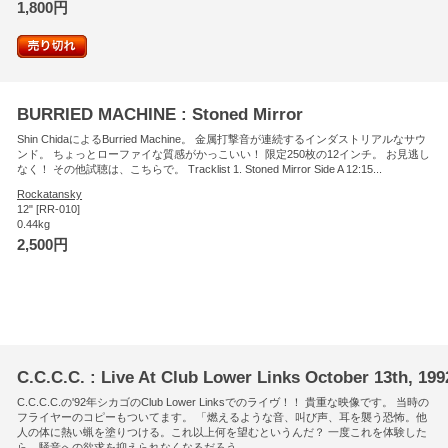
1,800円
BURRIED MACHINE : Stoned Mirror
Shin ChidaによるBurried Machine。 金属打撃音が連続するインダストリアルなサウ
ンド。 ちょっとローファイな質感がかっこいい！ 限定250枚の12インチ。 お見逃し
なく！ その他試聴は、こちらで。 Tracklist 1. Stoned Mirror Side A 12:15...
Rockatansky
12" [RR-010]
0.44kg
2,500円
C.C.C.C. : Live At Club Lower Links October 13th, 199
C.C.C.C.の'92年シカゴのClub Lower Linksでのライヴ！！ 貴重な映像です。 当時の
フライヤーのコピーもついてます。 「燃えるような音、叫び声、耳を襲う恐怖。他
人の体に熱い蝋を塗りつける。これ以上何を望むというんだ？ 一度これを体験した
ら、騒音への欲求を抑えられなくなるだろう...