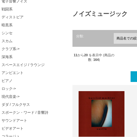
電子音響ノイズ
戦闘系
ノイズミュージック
ディストピア
暗黒系
シンセ
分類:
スカム
クラブ系->
11
から
20
を表示中 (商品の
深海系
数:
164
)
スペースエイジ / ラウンジ
アンビエント
ピアノ
ロック->
現代音楽->
ダダ / フルクサス
スポークン・ワード / 音響詩
サウンドアート
ビデオアート
コラージュ