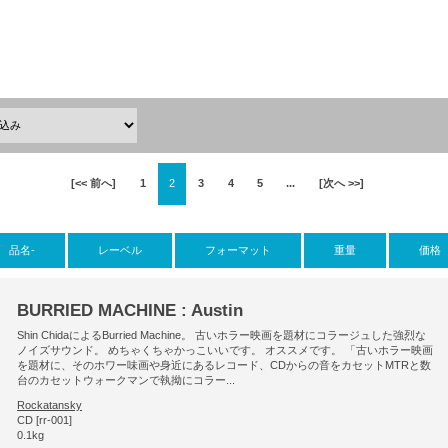
[<< 前へ]
1
2
3
4
5
...
[次へ >>]
品名-
レーベル
フォーマット
重量
価格
BURRIED MACHINE : Austin
Shin ChidaによるBurried Machine。 古いホラー映画を題材にコラージュした強烈な
ノイズサウンド。 めちゃくちゃかっこいいです。 オススメです。 「古いホラー映画
を題材に、そのホワー味画や身近にあるレコード、CDからの音をカセットMTRと数
台のカセットウォークマンで執拗にコラー...
Rockatansky
CD [rr-001]
0.1kg