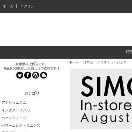
ホーム
ログイン
配
ホーム
::
日本人
:: ノイズミュージック
表示価格は税込です。
税込9,000円以上お買上げで送料無料！
カテゴリ
アクショニズム
インダストリアル
ハーシュノイズ
パワーエレクトロニクス