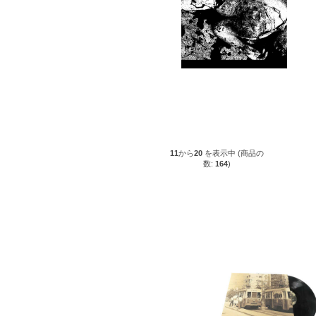
11
から
20
を表示中 (商品の
数:
164
)