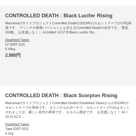
CONTROLLED DEATH : Black Lucifer Rising
MasonnaのサイドプロジェクトControlled Deathの2019年のカセットテープがLP化再
発です。 マゾンナの暗黒バージョンとも言えるControlled Deathの名作です。 限定
160枚。 お見逃しなく！ A Untitled 14:57 B Black Lucifer Ris...
Deathbed Tapes
LP [DBT-112]
0.44kg
2,980円
CONTROLLED DEATH : Black Scorpion Rising
MasonnaのサイドプロジェクトControlled DeathのDeathbed Tapesからの2019年の
カセットテープが再発です。 オリジナルのボーナス・カセットテープの分はカット
されましたが、嬉しい名作の再発です。 もちろん限定です。 お見逃しなく！ A1 I
19:31 A2 II ...
Deathbed Tapes
Tape [DBT-052]
0.1kg