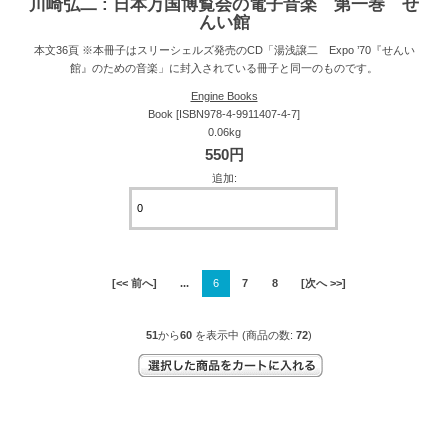
川崎弘二 : 日本万国博覧会の電子音楽 第一巻 せ
んい館
本文36頁 ※本冊子はスリーシェルズ発売のCD「湯浅譲二 Expo ’70『せんい
館』のための音楽」に封入されている冊子と同一のものです。
Engine Books
Book [ISBN978-4-9911407-4-7]
0.06kg
550円
追加:
[<< 前へ]
...
6
7
8
[次へ >>]
51
から
60
を表示中 (商品の数:
72
)