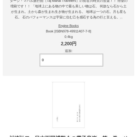
タージ・マハル旅行団（Taj Mahal Travelers）の長谷川時夫の音楽！！ 待望の
増刷です！！ 「地球上にある物の中で最も美しい物は石。 何故なら石から土
が生まれ。土から森が生まれ生き物が生まれる。 地球は一つの石。月も星も
石。 石のパフォーマンスは宇宙に住む己を感応する為の行と言える。...
Engine Books
Book [ISBN978-49911407-7-8]
0.4kg
2,200円
追加: