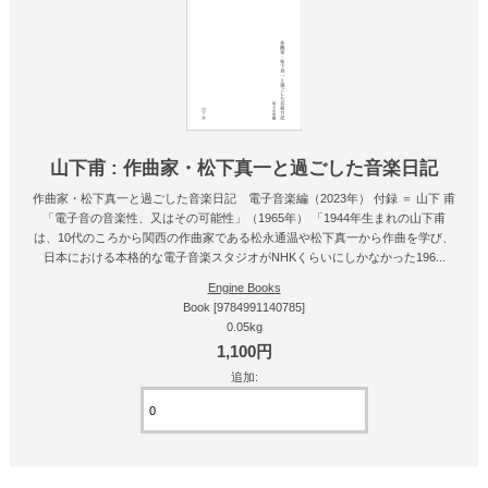
山下甫 : 作曲家・松下真一と過ごした音楽日記
作曲家・松下真一と過ごした音楽日記 電子音楽編（2023年） 付録 ＝ 山下 甫
「電子音の音楽性、又はその可能性」（1965年） 「1944年生まれの山下甫
は、10代のころから関西の作曲家である松永通温や松下真一から作曲を学び、
日本における本格的な電子音楽スタジオがNHKくらいにしかなかった196...
Engine Books
Book [9784991140785]
0.05kg
1,100円
追加: