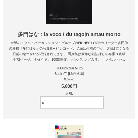
多門はな : la voco / du tagojn antau morto
大阪のメタル・パーカッション・グループWEICHES LOCHのリーダー多門伸
の愛猫『多門はな』の写真集+７”レコード。 A面は生前の声が、B面は亡くなる
二日前の息づかいが収録されてます。 写真集は豪華な銀箔押しの布張り表紙、
全72ページ。 外函付き、100部限定、ナンバリング入り。 「メタル・パ...
La Muro Mia Muro
Book+7" [LMMM10]
0.57kg
5,000円
追加: