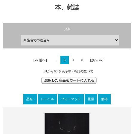
本、雑誌
分類:
[<< 前へ]
...
6
7
8
[次へ >>]
51
から
60
を表示中 (商品の数:
72
)
品名-
レーベル
フォーマット
重量
価格