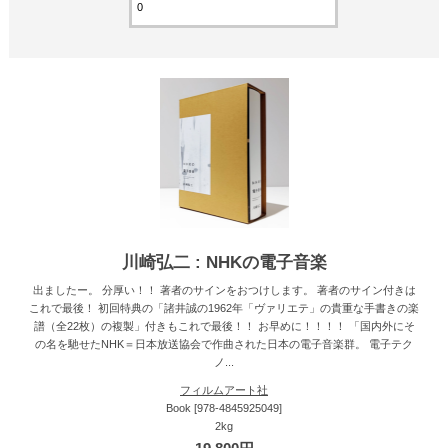
川崎弘二 : NHKの電子音楽
出ましたー。 分厚い！！ 著者のサインをおつけします。 著者のサイン付きは
これで最後！ 初回特典の「諸井誠の1962年「ヴァリエテ」の貴重な手書きの楽
譜（全22枚）の複製」付きもこれで最後！！ お早めに！！！！ 「国内外にそ
の名を馳せたNHK＝日本放送協会で作曲された日本の電子音楽群。 電子テク
ノ...
フィルムアート社
Book [978-4845925049]
2kg