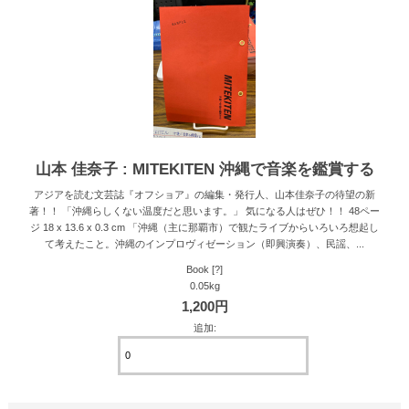
山本 佳奈子 : MITEKITEN 沖縄で音楽を鑑賞する
アジアを読む文芸誌『オフショア』の編集・発行人、山本佳奈子の待望の新
著！！ 「沖縄らしくない温度だと思います。」 気になる人はぜひ！！ 48ペー
ジ 18 x 13.6 x 0.3 cm 「沖縄（主に那覇市）で観たライブからいろいろ想起し
て考えたこと。沖縄のインプロヴィゼーション（即興演奏）、民謡、...
Book [?]
0.05kg
1,200円
追加: