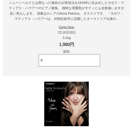
シェーンベルクとは異なった独自の12音技法を1919年に生み出したヨゼフ・マ
ティアス・ハウアーのピアノ曲集。 独特な雰囲気がサティとも全然違いますが
近い気もします。 演奏はロシアのAnna Petrova。 オススメです。 「ヨゼフ・
マティアス・ハウアーは、20世紀前半に活躍したオーストリア出身の...
Gega New
CD [GD181]
0.1kg
1,980円
追加: