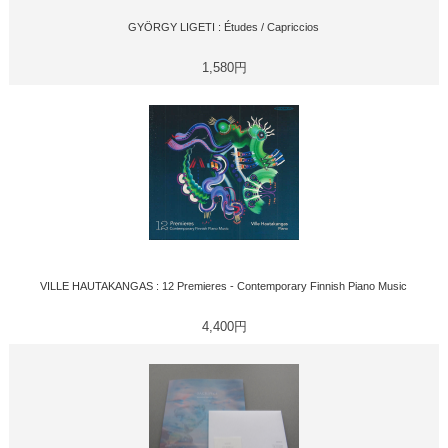
GYÖRGY LIGETI : Études / Capriccios
1,580円
VILLE HAUTAKANGAS : 12 Premieres - Contemporary Finnish Piano Music
4,400円