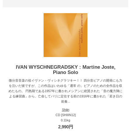
IVAN WYSCHNEGRADSKY : Martine Joste,
Piano Solo
微分音音楽の祖イヴァン・ヴィシネグラツキー！！ 四分音ピアノの開発にも力
を注いだ彼ですが、この作品はいわゆる「通常 の」ピアノのための全作品を収
めたもの。 円熟期である1957年に書かれメシアンに絶賛された「音の魔方陣に
よる練習曲」から、亡命してパリに定住する前の1916年に書かれた「若き日の
前奏...
Shiiin
CD [SHIIIN12]
0.11kg
2,990円