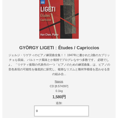
GYÖRGY LIGETI : Études / Capriccios
ジェルジ・リゲティのピアノ練習曲全集！！ 1947年に書かれた2曲のカプリッ
チョも収録。 バルトーク風味とか複雑でプログレなやつ多数です。 必聴でし
ょ。 「リゲティ後期の代表作の一つ「ピアノのための練習曲集」は、ピアノの
音色表現の可能性を徹底的に探究し、複雑なリズムと幾何学模様を思わせる音
の組み合...
Naxos
CD [8.574397]
0.1kg
1,580円
追加: