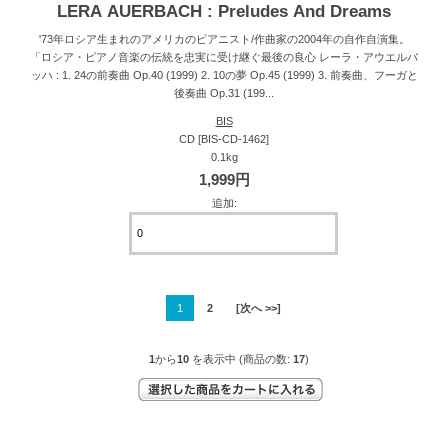
LERA AUERBACH : Preludes And Dreams
'73年ロシア生まれのアメリカのピアニスト/作曲家の2004年の自作自演集。
「ロシア・ピアノ音楽の伝統を忠実に受け継ぐ最後の良心 レーラ・アウエルバ
ッハ : 1. 24の前奏曲 Op.40 (1999) 2. 10の夢 Op.45 (1999) 3. 前奏曲、フーガと
後奏曲 Op.31 (199...
BIS
CD [BIS-CD-1462]
0.1kg
1,999円
追加:
1
2
[次へ >>]
1
から
10
を表示中 (商品の数:
17
)