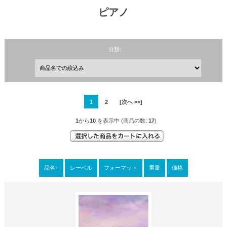
ピアノ
分類:
1
2
[次へ >>]
1
から
10
を表示中 (商品の数:
17
)
品名+
レーベル
フォーマット
重量
価格