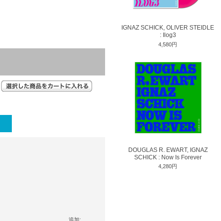
IGNAZ SCHICK, OLIVER STEIDLE
: Ilog3
4,580円
DOUGLAS R. EWART, IGNAZ
SCHICK : Now Is Forever
4,280円
追加: