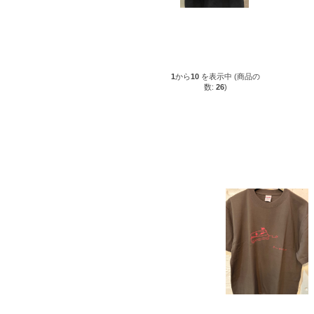
1
から
10
を表示中 (商品の
数:
26
)