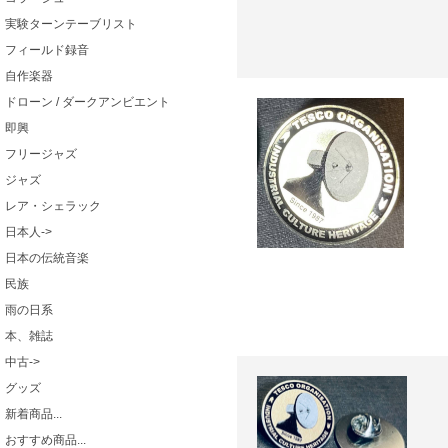
実験ターンテーブリスト
フィールド録音
自作楽器
ドローン / ダークアンビエント
即興
フリージャズ
ジャズ
レア・シェラック
日本人->
日本の伝統音楽
民族
雨の日系
本、雑誌
中古->
グッズ
新着商品...
おすすめ商品...