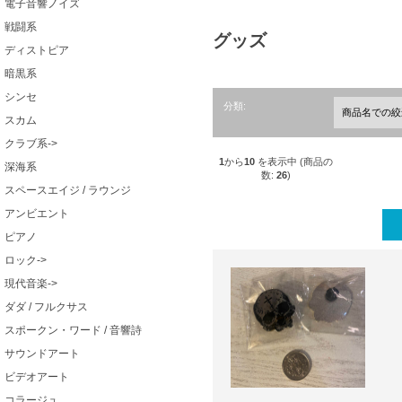
電子音響ノイズ
戦闘系
グッズ
ディストピア
暗黒系
シンセ
分類:
スカム
クラブ系->
1
から
10
を表示中 (商品の
深海系
数:
26
)
スペースエイジ / ラウンジ
アンビエント
ピアノ
ロック->
現代音楽->
ダダ / フルクサス
スポークン・ワード / 音響詩
サウンドアート
ビデオアート
コラージュ