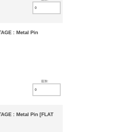
GE : Metal Pin
追加:
E : Metal Pin [FLAT