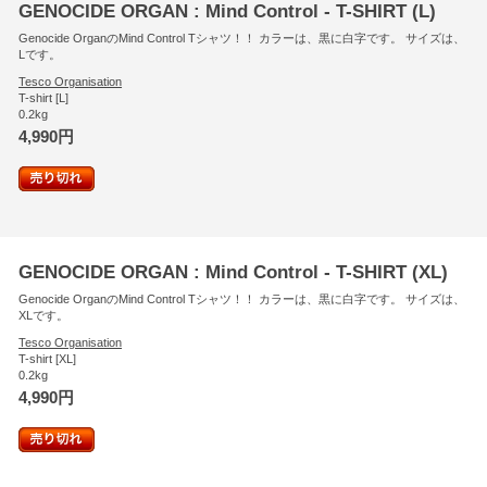
GENOCIDE ORGAN : Mind Control - T-SHIRT (L)
Genocide OrganのMind Control Tシャツ！！ カラーは、黒に白字です。 サイズは、
Lです。
Tesco Organisation
T-shirt [L]
0.2kg
4,990円
GENOCIDE ORGAN : Mind Control - T-SHIRT (XL)
Genocide OrganのMind Control Tシャツ！！ カラーは、黒に白字です。 サイズは、
XLです。
Tesco Organisation
T-shirt [XL]
0.2kg
4,990円