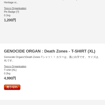
Heritage si...
Tesco Organisation
Pin Badge [?]
0.1kg
1,200円
GENOCIDE ORGAN : Death Zones - T-SHIRT (XL)
Genocide OrganのDeath Zones Tシャツ！！ カラーは、黒に白字です。 サイズは、
XLです。
Tesco Organisation
T-shirt [XL]
0.2kg
4,990円