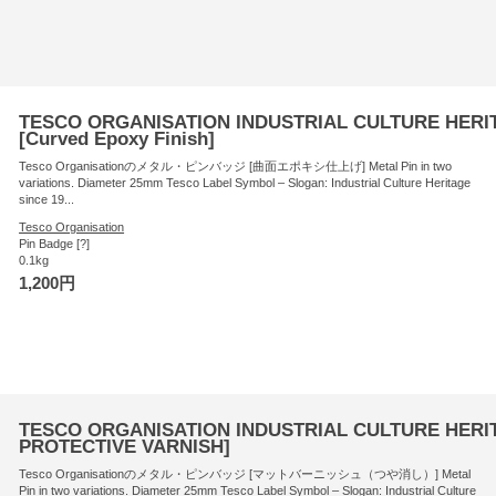
TESCO ORGANISATION INDUSTRIAL CULTURE HERITA
[Curved Epoxy Finish]
Tesco Organisationのメタル・ピンバッジ [曲面エポキシ仕上げ] Metal Pin in two
variations. Diameter 25mm Tesco Label Symbol – Slogan: Industrial Culture Heritage
since 19...
Tesco Organisation
Pin Badge [?]
0.1kg
1,200円
TESCO ORGANISATION INDUSTRIAL CULTURE HERITAG
PROTECTIVE VARNISH]
Tesco Organisationのメタル・ピンバッジ [マットバーニッシュ（つや消し）] Metal
Pin in two variations. Diameter 25mm Tesco Label Symbol – Slogan: Industrial Culture