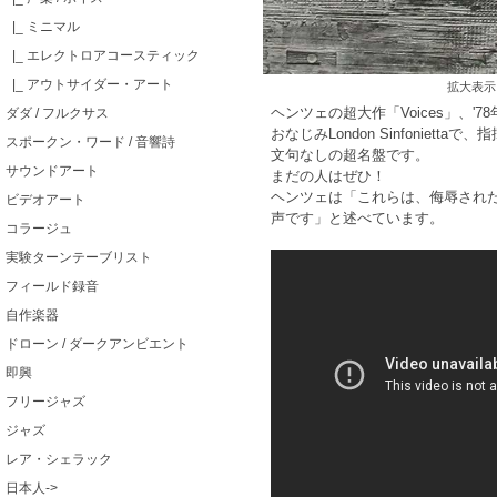
|_ ミニマル
|_ エレクトロアコースティック
|_ アウトサイダー・アート
拡大表示
ヘンツェの超大作「Voices」、'7
ダダ / フルクサス
おなじみLondon Sinfoniett
スポークン・ワード / 音響詩
文句なしの超名盤です。
サウンドアート
まだの人はぜひ！
ヘンツェは「これらは、侮辱され
ビデオアート
声です」と述べています。
コラージュ
実験ターンテーブリスト
フィールド録音
自作楽器
ドローン / ダークアンビエント
即興
フリージャズ
ジャズ
レア・シェラック
日本人->