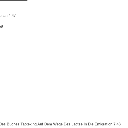
enan 4:47
59
Des Buches Taoteking Auf Dem Wege Des Laotse In Die Emigration 7:48