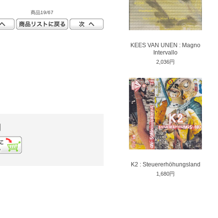
商品19/67
KEES VAN UNEN : Magno
Intervallo
2,036円
円
K2 : Steuererhöhungsland
1,680円