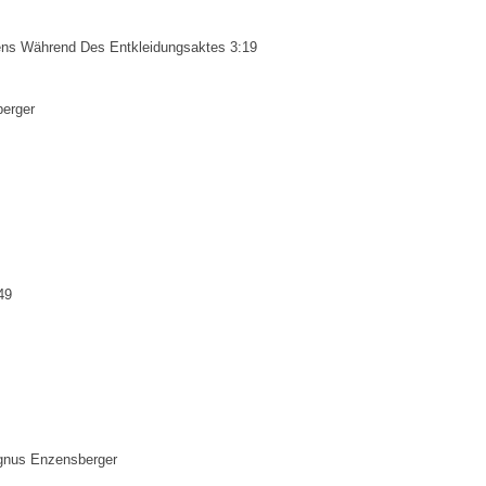
s Während Des Entkleidungsaktes 3:19
erger
49
gnus Enzensberger