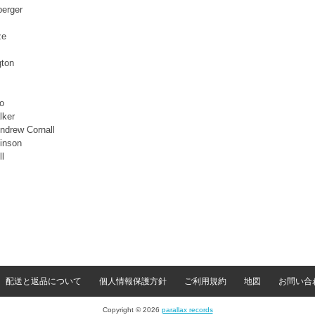
erger
ze
gton
o
lker
ndrew Cornall
inson
l
配送と返品について
個人情報保護方針
ご利用規約
地図
お問い合
Copyright © 2026
parallax records