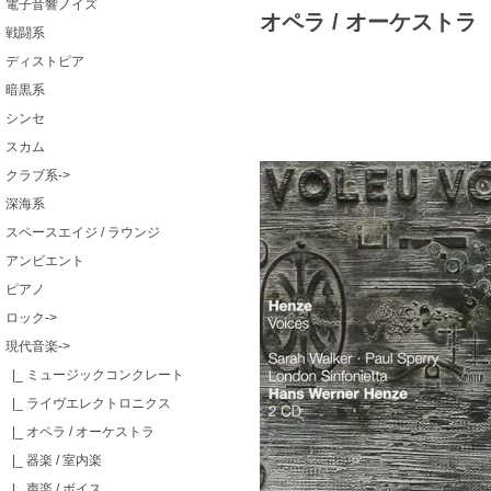
電子音響ノイズ
オペラ / オーケストラ
戦闘系
ディストピア
暗黒系
シンセ
スカム
クラブ系->
深海系
スペースエイジ / ラウンジ
アンビエント
ピアノ
ロック->
現代音楽
->
|_ ミュージックコンクレート
|_ ライヴエレクトロニクス
|_ オペラ / オーケストラ
|_ 器楽 / 室内楽
|_ 声楽 / ボイス