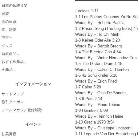
日本の伝統音楽
- Voices 1-11
民族
1-1 Los Poetas Cubanos Ya No Su
雨の日系
Words By – Heberto Padilla
1-2 Prison Song (The Leg-Irons) 4:
本、雑誌
Words By – Ho Chi Minh
中古->
1-3 Keiner Oder Alle 3:20
グッズ
Words By – Bertolt Brecht
1-4 The Electric Cop 4:34
新着商品...
Words By – Victor Hernandez Cruz
おすすめ商品...
1-5 The Distant Drum 1:15
Words By – Calvin C. Hernton
全商品...
1-6 42 Schulkinder 5:16
Words By – Erich Fried
インフォメーション
1-7 Caino 5:29
Words By – Gino De Sanctis
サイトマップ
1-8 Il Pasi 2:14
割引クーポン
Words By – Mario Tobino
メールマガジン登録解除
1-9 Heimkehr 5:09
Words By – Heinrich Heine
1-10 Grecia 1970 3:54
イベント
Words By – Giuseppe Ungaretti
1-11 Legende Von Der Entstehung 
甘美庵音