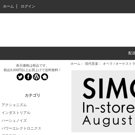
ホーム
ログイン
配
ホーム
::
現代音楽
::
オペラ / オーケスト
表示価格は税込です。
税込9,000円以上お買上げで送料無料！
カテゴリ
アクショニズム
インダストリアル
ハーシュノイズ
パワーエレクトロニクス