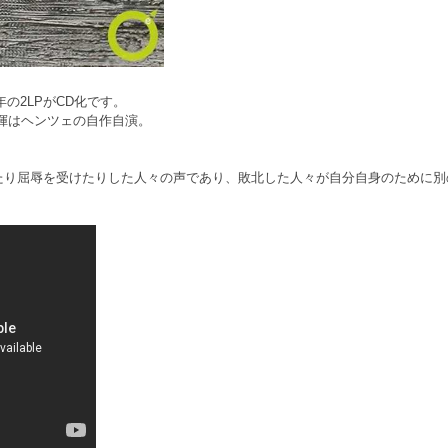
8年の2LPがCD化です。
aで、指揮はヘンツェの自作自演。
たり屈辱を受けたりした人々の声であり、敗北した人々が自分自身のために別