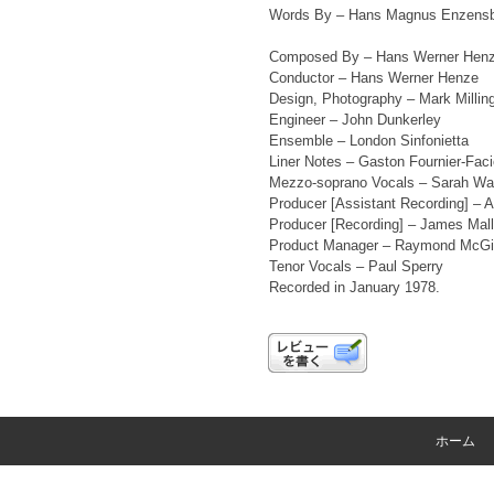
Words By – Hans Magnus Enzensb
Composed By – Hans Werner Hen
Conductor – Hans Werner Henze
Design, Photography – Mark Millin
Engineer – John Dunkerley
Ensemble – London Sinfonietta
Liner Notes – Gaston Fournier-Faci
Mezzo-soprano Vocals – Sarah Wa
Producer [Assistant Recording] – A
Producer [Recording] – James Mall
Product Manager – Raymond McGil
Tenor Vocals – Paul Sperry
Recorded in January 1978.
ホーム