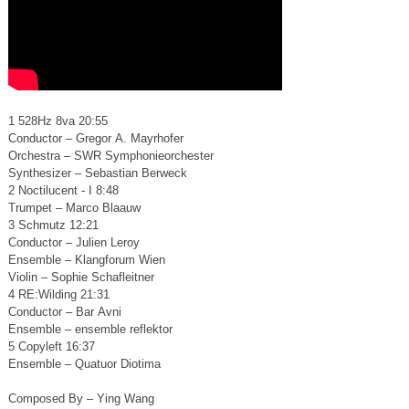
1 528Hz 8va 20:55
Conductor – Gregor A. Mayrhofer
Orchestra – SWR Symphonieorchester
Synthesizer – Sebastian Berweck
2 Noctilucent - I 8:48
Trumpet – Marco Blaauw
3 Schmutz 12:21
Conductor – Julien Leroy
Ensemble – Klangforum Wien
Violin – Sophie Schafleitner
4 RE:Wilding 21:31
Conductor – Bar Avni
Ensemble – ensemble reflektor
5 Copyleft 16:37
Ensemble – Quatuor Diotima
Composed By – Ying Wang