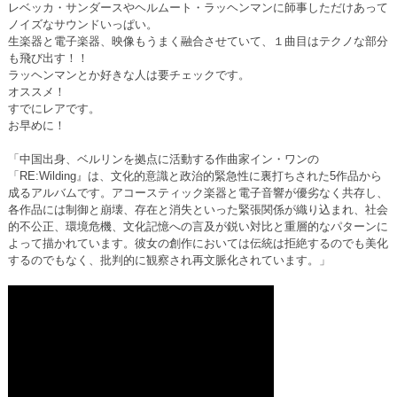
レベッカ・サンダースやヘルムート・ラッヘンマンに師事しただけあって
ノイズなサウンドいっぱい。
生楽器と電子楽器、映像もうまく融合させていて、１曲目はテクノな部分
も飛び出す！！
ラッヘンマンとか好きな人は要チェックです。
オススメ！
すでにレアです。
お早めに！
「中国出身、ベルリンを拠点に活動する作曲家イン・ワンの
「RE:Wilding』は、文化的意識と政治的緊急性に裏打ちされた5作品から
成るアルバムです。アコースティック楽器と電子音響が優劣なく共存し、
各作品には制御と崩壊、存在と消失といった緊張関係が織り込まれ、社会
的不公正、環境危機、文化記憶への言及が鋭い対比と重層的なパターンに
よって描かれています。彼女の創作においては伝統は拒絶するのでも美化
するのでもなく、批判的に観察され再文脈化されています。」