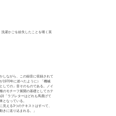
、洗濯かごを紛失したことを嘆く英
かしながら、この録音に収録されて
1970年に述べたように）「機械
としての」音そのものである。ノイ
種のモチーフ展開の基礎としてカテ
アの詩「ラブレターはどれも馬鹿げて
来となっている。
に見える3つのテキストはすべて、
動きに送り込まれる。」