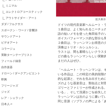
|_ ミニマル
|_ エレクトロアコースティック
|_ アウトサイダー・アート
拡大表示
ダダ / フルクサス
ドイツの現代音楽家ヘルムート・ラッ
１曲目は、よく知られるニーチェ
スポークン・ワード / 音響詩
語の短いメモを使った角田祐子の
サウンドアート
ボイスパフォーマンス的な部分も
ビデオアート
２曲目は、ラッヘンマンお得意の
演奏はトリオ・ルシュルシュ。
コラージュ
ラストは、間も素晴らしいクラス
実験ターンテーブリスト
どの曲もラッヘンマンらしい実験
まだの人はぜひ。
フィールド録音
自作楽器
「ヘルムート・ラッヘンマンは、
ドローン / ダークアンビエント
いる作品は、この特定の美的段階の
的な起源と、それを生み出すため
即興
ズのような器楽音は、類似点と対
フリージャズ
ゴリーとファミリーが作成される。
ジャズ
いる」、そして洗濯かごを紛失し
ラッヘンマンは次のように書いて
レア・シェラック
同じ音源（ソプラノの声による「
日本人->