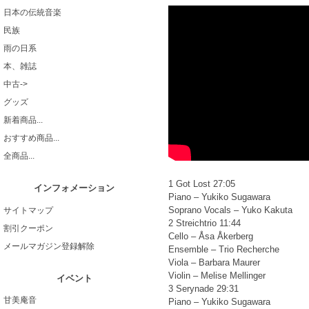
日本の伝統音楽
民族
雨の日系
本、雑誌
中古->
グッズ
新着商品...
おすすめ商品...
全商品...
1 Got Lost 27:05
インフォメーション
Piano – Yukiko Sugawara
Soprano Vocals – Yuko Kakuta
サイトマップ
2 Streichtrio 11:44
割引クーポン
Cello – Åsa Åkerberg
メールマガジン登録解除
Ensemble – Trio Recherche
Viola – Barbara Maurer
Violin – Melise Mellinger
イベント
3 Serynade 29:31
甘美庵音
Piano – Yukiko Sugawara