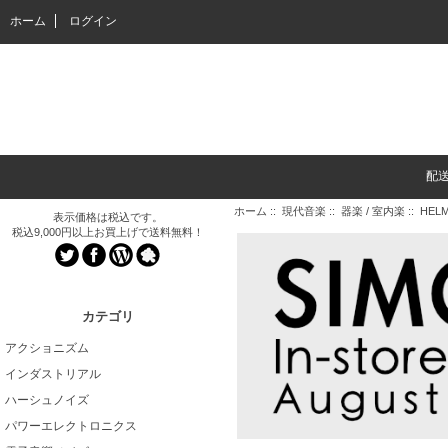
ホーム
ログイン
配
ホーム
::
現代音楽
::
器楽 / 室内楽
:: HELM
表示価格は税込です。
税込9,000円以上お買上げで送料無料！
カテゴリ
アクショニズム
インダストリアル
ハーシュノイズ
パワーエレクトロニクス