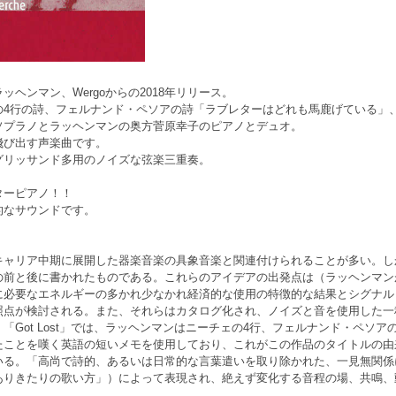
ヘンマン、Wergoからの2018年リリース。
の4行の詩、フェルナンド・ペソアの詩「ラブレターはどれも馬鹿げている」
ソプラノとラッヘンマンの奥方菅原幸子のピアノとデュオ。
飛び出す声楽曲です。
グリッサンド多用のノイズな弦楽三重奏。
ターピアノ！！
的なサウンドです。
キャリア中期に展開した器楽音楽の具象音楽と関連付けられることが多い。し
前と後に書かれたものである。これらのアイデアの出発点は（ラッヘンマンが
に必要なエネルギーの多かれ少なかれ経済的な使用の特徴的な結果とシグナル
照点が検討される。また、それらはカタログ化され、ノイズと音を使用した一
「Got Lost」では、ラッヘンマンはニーチェの4行、フェルナンド・ペソ
たことを嘆く英語の短いメモを使用しており、これがこの作品のタイトルの由
いる。「高尚で詩的、あるいは日常的な言葉遣いを取り除かれた、一見無関係
ありきたりの歌い方」）によって表現され、絶えず変化する音程の場、共鳴、