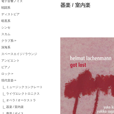
電子音響ノイズ
器楽 / 室内楽
戦闘系
ディストピア
暗黒系
シンセ
スカム
クラブ系->
深海系
スペースエイジ / ラウンジ
アンビエント
ピアノ
ロック->
現代音楽
->
|_ ミュージックコンクレート
|_ ライヴエレクトロニクス
|_ オペラ / オーケストラ
|_ 器楽 / 室内楽
|_ 声楽 / ボイス