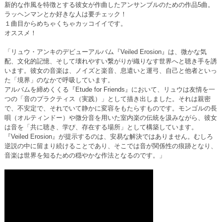
新的な作風を特徴とする彼女が作曲したアンサンブルのための作品5曲。
ラッヘンマンとか好きな人は要チェック！
１曲目からめちゃくちゃカッコイイです。
オススメ！
「リュウ・アンキのデビューアルバム『Veiled Erosion』は、微かな気
配、文化的記憶、そして壊れやすい繋がりが織りなす世界へと聴き手を誘
います。彼女の音楽は、ノイズと楽音、息遣いと運弓、自己と他者といっ
た「境界」のなかで呼吸しています。
アルバムを締めくくる『Etude for Friends』において、リュウは友情を一
つの「音のプラクティス（実践）」として描き出しました。それは親密
で、不安定で、それでいて静かに変容をもたらすものです。モンゴルの長
唄（オルティンドー）や微分音を用いた室内楽の伝統を汲みながら、彼女
は音を「共に聴き、学び、存在する場所」として構築しています。
『Veiled Erosion』が提示するのは、安易な解決ではありません。むしろ
逆説の中に留まり続けることであり、そこでは音が関係性の痕跡となり、
音楽は世界を知るための穏やかな作法となるのです。」