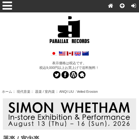
表示価格は税込です。
税込9,000円以上お買上げで送料無料！
ホーム
::
現代音楽
::
器楽 / 室内楽
:: ANQI LIU : Veiled Erosion
器楽 / 室内楽