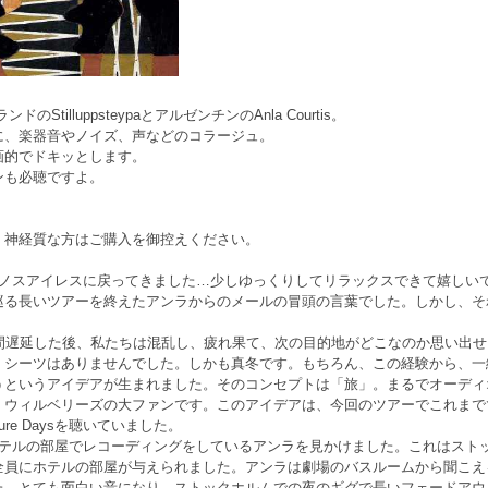
のStilluppsteypaとアルゼンチンのAnla Courtis。
に、楽器音やノイズ、声などのコラージュ。
画的でドキッとします。
ンも必聴ですよ。
。神経質な方はご購入を御控えください。
エノスアイレスに戻ってきました…少しゆっくりしてリラックスできて嬉しい
巡る長いツアーを終えたアンラからのメールの冒頭の言葉でした。しかし、そ
時間遅延した後、私たちは混乱し、疲れ果て、次の目的地がどこなのか思い出
、シーツはありませんでした。しかも真冬です。もちろん、この経験から、一
うというアイデアが生まれました。そのコンセプトは「旅」。まるでオーディ
・ウィルベリーズの大ファンです。このアイデアは、今回のツアーでこれまで
re Daysを聴いていました。
ホテルの部屋でレコーディングをしているアンラを見かけました。これはスト
全員にホテルの部屋が与えられました。アンラは劇場のバスルームから聞こえ
た。とても面白い音になり、ストックホルムでの夜のギグで長いフェードアウ