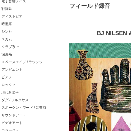
電子音響ノイズ
フィールド録音
戦闘系
ディストピア
暗黒系
シンセ
BJ NILSEN 
スカム
クラブ系->
深海系
スペースエイジ / ラウンジ
アンビエント
ピアノ
ロック->
現代音楽->
ダダ / フルクサス
スポークン・ワード / 音響詩
サウンドアート
ビデオアート
コラージュ