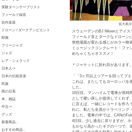
実験ターンテーブリスト
フィールド録音
自作楽器
拡大表示
ドローン / ダークアンビエント
スウェーデンのBJ Nilsenとアイスランド
フィールド音とダークなドローン
即興
突然場面が変わる感じがホラー映
フリージャズ
ミュージックコンクレート・ファ
ジャズ
めちゃくちゃオススメ！
レア・シェラック
＊ジャケットに折れ目があります
日本人->
「「3ヶ月以上ツアーを回ってブ
日本の伝統音楽
これは、またしてもヨーロッパを
民族
した。
雨の日系
10日目。マンハイムで電車が長
として硬い床しか提供してくれず
本、雑誌
に言えば、一緒にレコードを作ろ
中古->
れに、私たち全員がトラベリング
グッズ
ました。電車の中では、CANのFutu
4日目。少し過去に戻りますが、
新着商品...
もかなり高かったギグの一つで、
おすすめ商品...
を使ってその音を録音し始めまし