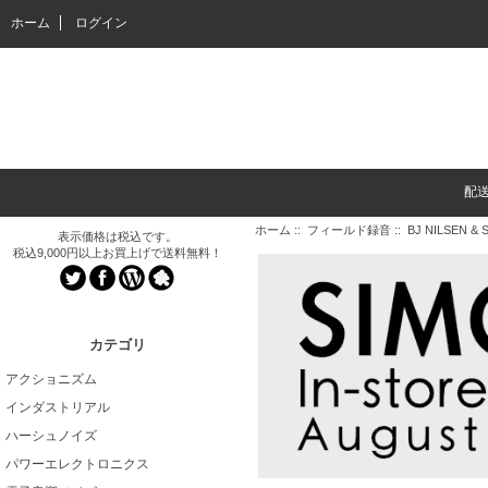
ホーム
ログイン
配
ホーム
::
フィールド録音
:: BJ NILSEN & S
表示価格は税込です。
税込9,000円以上お買上げで送料無料！
カテゴリ
アクショニズム
インダストリアル
ハーシュノイズ
パワーエレクトロニクス