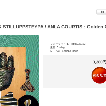
& STILLUPPSTEYPA / ANLA COURTIS : Golden C
フォーマット: LP [eMEGO192]
重量: 0.44kg
レーベル: Editions Mego
3,280