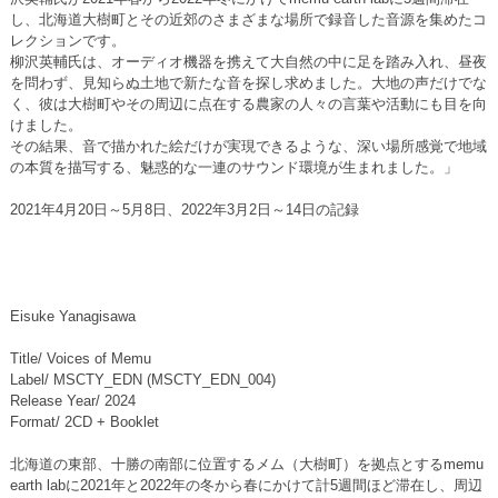
し、北海道大樹町とその近郊のさまざまな場所で録音した音源を集めたコ
レクションです。
柳沢英輔氏は、オーディオ機器を携えて大自然の中に足を踏み入れ、昼夜
を問わず、見知らぬ土地で新たな音を探し求めました。大地の声だけでな
く、彼は大樹町やその周辺に点在する農家の人々の言葉や活動にも目を向
けました。
その結果、音で描かれた絵だけが実現できるような、深い場所感覚で地域
の本質を描写する、魅惑的な一連のサウンド環境が生まれました。」
2021年4月20日～5月8日、2022年3月2日～14日の記録
Eisuke Yanagisawa
Title/ Voices of Memu
Label/ MSCTY_EDN (MSCTY_EDN_004)
Release Year/ 2024
Format/ 2CD + Booklet
北海道の東部、十勝の南部に位置するメム（大樹町）を拠点とするmemu
earth labに2021年と2022年の冬から春にかけて計5週間ほど滞在し、周辺