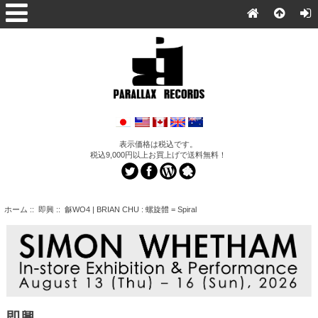
表示価格は税込です。
税込9,000円以上お買上げで送料無料！
ホーム
::
即興
:: 龢WO4 | BRIAN CHU : 螺​旋​體 = Spiral
即興