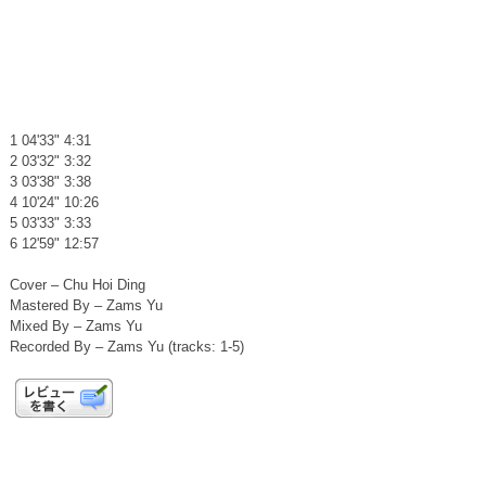
1 04'33" 4:31
2 03'32" 3:32
3 03'38" 3:38
4 10'24" 10:26
5 03'33" 3:33
6 12'59" 12:57
Cover – Chu Hoi Ding
Mastered By – Zams Yu
Mixed By – Zams Yu
Recorded By – Zams Yu (tracks: 1-5)