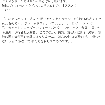
ジャズ系やインカス系の即興とは全く違います。
5曲目のちょっとトライバルなリズムものもオススメ！
ぜひ！
「このアルバムは、過去2年間にわたる私のサウンドに関する作品をまと
めたものです。 フレームドラム、ドラムセット、ゴング、シンバル、
弓、カセットレコーダーのフィードバック、スティック、金属。 屋内か
ら屋外、歩行者と反響音。 全ての思い、偶然、出会いと別れ、経験。 実
験の道では何事も無駄にはなりません。 ほんの少しの経験でも 、気づか
ないうちに 渦巻いて 私たちを駆り立てるのです。」