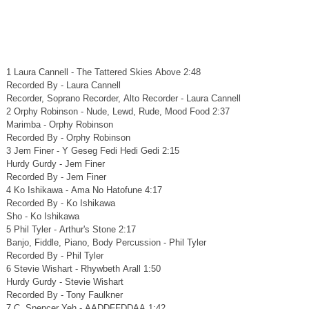
1 Laura Cannell - The Tattered Skies Above 2:48
Recorded By - Laura Cannell
Recorder, Soprano Recorder, Alto Recorder - Laura Cannell
2 Orphy Robinson - Nude, Lewd, Rude, Mood Food 2:37
Marimba - Orphy Robinson
Recorded By - Orphy Robinson
3 Jem Finer - Y Geseg Fedi Hedi Gedi 2:15
Hurdy Gurdy - Jem Finer
Recorded By - Jem Finer
4 Ko Ishikawa - Ama No Hatofune 4:17
Recorded By - Ko Ishikawa
Sho - Ko Ishikawa
5 Phil Tyler - Arthur's Stone 2:17
Banjo, Fiddle, Piano, Body Percussion - Phil Tyler
Recorded By - Phil Tyler
6 Stevie Wishart - Rhywbeth Arall 1:50
Hurdy Gurdy - Stevie Wishart
Recorded By - Tony Faulkner
7 C. Spencer Yeh - AADDFFDDAA 1:42