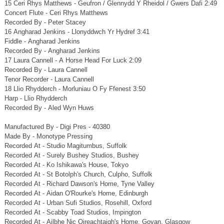
15 Ceri Rhys Matthews - Geufron / Glennydd Y Rheidol / Gwers Dafi 2:49
Concert Flute - Ceri Rhys Matthews
Recorded By - Peter Stacey
16 Angharad Jenkins - Llonyddwch Yr Hydref 3:41
Fiddle - Angharad Jenkins
Recorded By - Angharad Jenkins
17 Laura Cannell - A Horse Head For Luck 2:09
Recorded By - Laura Cannell
Tenor Recorder - Laura Cannell
18 Llio Rhydderch - Morluniau O Fy Ffenest 3:50
Harp - Llio Rhydderch
Recorded By - Aled Wyn Huws
Manufactured By - Digi Pres - 40380
Made By - Monotype Pressing
Recorded At - Studio Magitumbus, Suffolk
Recorded At - Surely Bushey Studios, Bushey
Recorded At - Ko Ishikawa's House, Tokyo
Recorded At - St Botolph's Church, Culpho, Suffolk
Recorded At - Richard Dawson's Home, Tyne Valley
Recorded At - Aidan O'Rourke's Home, Edinburgh
Recorded At - Urban Sufi Studios, Rosehill, Oxford
Recorded At - Scabby Toad Studios, Impington
Recorded At - Ailbhe Nic Oireachtaigh's Home, Govan, Glasgow