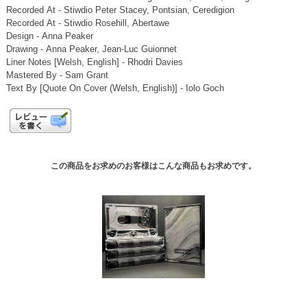
Recorded At - Stiwdio Peter Stacey, Pontsian, Ceredigion
Recorded At - Stiwdio Rosehill, Abertawe
Design - Anna Peaker
Drawing - Anna Peaker, Jean-Luc Guionnet
Liner Notes [Welsh, English] - Rhodri Davies
Mastered By - Sam Grant
Text By [Quote On Cover (Welsh, English)] - Iolo Goch
この商品をお求めのお客様はこんな商品もお求めです。