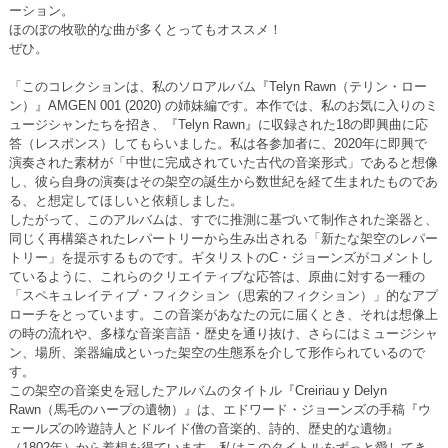
ーション。
ほのぼの牧歌的な曲が多くとってもオススメ！
ぜひ。
「このコレクションは、私のソロアルバム『Telyn Rawn（テリン・ロー
ン）』AMGEN 001 (2020) の姉妹編です。本作では、私のお気に入りのミ
ュージシャンたちを招き、『Telyn Rawn』に収録された18の即興曲に応
答（レスポンス）してもらいました。私は各参加者に、2020年に即興で
演奏された素材が「中世に完成されていた古代の音楽形式」であると想像
し、彼ら自身の演奏はその架空の誕生から数世紀を経て生まれたものであ
る、と想定してほしいと依頼しました。
したがって、このアルバムは、すでに推測に基づいて制作された楽器と、
同じく再構築されたレパートリーから生み出される「新たな架空のレパー
トリー」を提示するものです。ギタリストのC・ジョーンズがコメントし
ているように、これらのクリエイティブな応答は、原曲に対する一種の
「スペキュレイティブ・フィクション（思索的フィクション）」的なアプ
ローチをとっています。この音楽があなたの元に届くとき、それは想像上
の時の流れや、多様な音楽言語・歴史を通り抜け、さらにはミュージシャ
ン、場所、楽器編成といった架空の生態系を介して形作られているので
す。
この架空の音楽史を冠したアルバムのタイトル『Creiriau y Delyn
Rawn（馬毛のハープの遺物）』は、エドワード・ジョーンズの手稿『ウ
ェールズの吟遊詩人とドルイド僧の音楽的、詩的、歴史的な遺物』
（1802年）から着想を得ています。私はこのタイトルをずっと愛してき