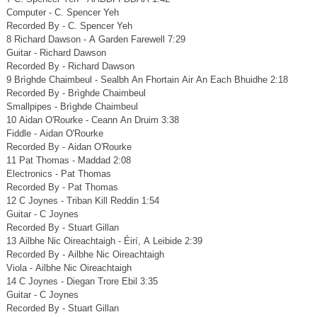
Computer - C. Spencer Yeh
Recorded By - C. Spencer Yeh
8 Richard Dawson - A Garden Farewell 7:29
Guitar - Richard Dawson
Recorded By - Richard Dawson
9 Brìghde Chaimbeul - Sealbh An Fhortain Air An Each Bhuidhe 2:18
Recorded By - Brìghde Chaimbeul
Smallpipes - Brìghde Chaimbeul
10 Aidan O'Rourke - Ceann An Druim 3:38
Fiddle - Aidan O'Rourke
Recorded By - Aidan O'Rourke
11 Pat Thomas - Maddad 2:08
Electronics - Pat Thomas
Recorded By - Pat Thomas
12 C Joynes - Triban Kill Reddin 1:54
Guitar - C Joynes
Recorded By - Stuart Gillan
13 Ailbhe Nic Oireachtaigh - Éirí, A Leibide 2:39
Recorded By - Ailbhe Nic Oireachtaigh
Viola - Ailbhe Nic Oireachtaigh
14 C Joynes - Diegan Trore Ebil 3:35
Guitar - C Joynes
Recorded By - Stuart Gillan