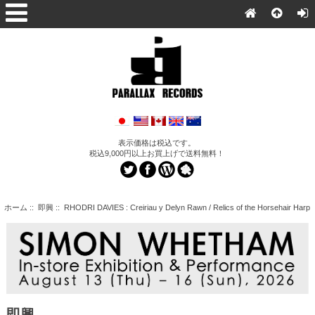
表示価格は税込です。
税込9,000円以上お買上げで送料無料！
ホーム
::
即興
:: RHODRI DAVIES : Creiriau y Delyn Rawn / Relics of the Horsehair Harp
即興