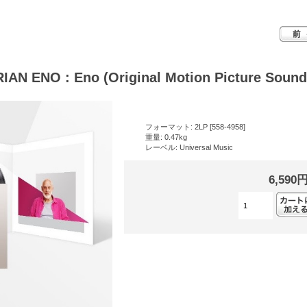
IAN ENO : Eno (Original Motion Picture Sound
フォーマット: 2LP [558-4958]
重量: 0.47kg
レーベル: Universal Music
6,590