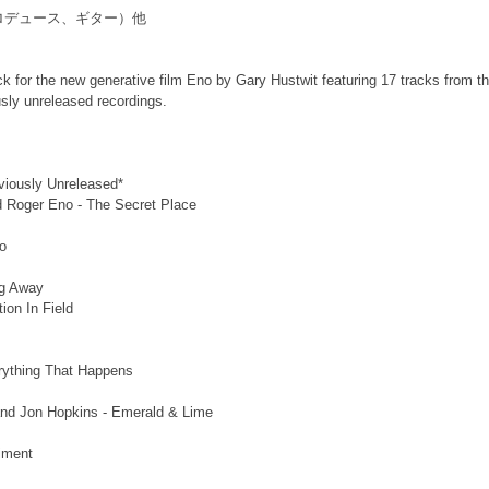
ロデュース、ギター）他
ack for the new generative film Eno by Gary Hustwit featuring 17 tracks from th
usly unreleased recordings.
viously Unreleased*
d Roger Eno - The Secret Place
o
ng Away
ion In Field
rything That Happens
and Jon Hopkins - Emerald & Lime
iment