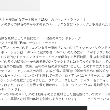
を素材とした革新的なアート映画「ENO」のサウンドトラック！！
ノの多くの録音の中から未発表の3トラックを含む17トラックが収録された
活動を素材とした革新的なアート映画のサウンドトラック
タリー映画『Eno』サウンドトラック》
イアン・イーノのドキュメンタリー映画『Eno』のオフィシャル・サウンド
ボレーションは、2017年に彼の映画『Rams』のためにイーノがオリジナ
する決定的なドキュメンタリーで、イーノが保有する数百時間に及ぶ未公開映
ノの多くの録音の中から未発表の3トラックを含む17トラックが収録されて
ノは音楽の創造性、技術、芸術の革新の最前線にいました。この非常に大きな
ティスト、そして本人の表現によると“音の庭師”は1970年代初めに伝説的
ートさせ、後にバンドを離れて一連のソロ・アルバムをリリースし、1978年のアル
エント音楽のジャンルの先駆けとなりました。プロデュースしたアーティストもデヴィ
ーノはまた、おそらく世界で最も聴かれている曲、ウィンドウズの起動音も作
ーティストです。
イアンの50年のキャリアの活動をそのまま素材とした創造性についてのアート
じくらい革新的な映画の体験を創造しようとしています」――ゲイリー・ハス