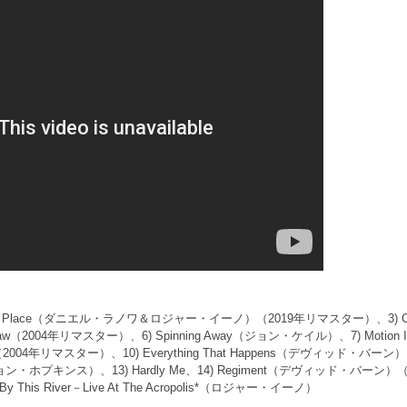
 The Secret Place（ダニエル・ラノワ＆ロジャー・イーノ）（2019年リマスター）、
ky Saw（2004年リマスター）、6) Spinning Away（ジョン・ケイル）、7) Motio
Uncle（2004年リマスター）、10) Everything That Happens（デヴィッド・バーン）、11
プキンス）、13) Hardly Me、14) Regiment（デヴィッド・バーン）（20
) By This River－Live At The Acropolis*（ロジャー・イーノ）