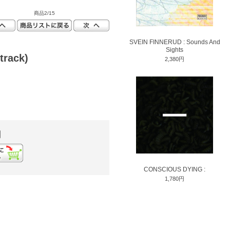
商品2/15
SVEIN FINNERUD : Sounds And
Sights
track)
2,380円
円
CONSCIOUS DYING :
1,780円