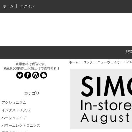
ホーム
ログイン
配
ホーム
::
ロック
::
ニューウェイヴ
:: BRIAN
表示価格は税込です。
税込9,000円以上お買上げで送料無料！
カテゴリ
アクショニズム
インダストリアル
ハーシュノイズ
パワーエレクトロニクス