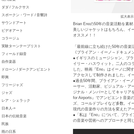
ダダ / フルクサス
スポークン・ワード / 音響詩
拡大表示
サウンドアート
Brian Enoの50年の音楽活動
美しいジャケットはもちろん、イー
ビデオアート
オススメ！！
コラージュ
実験ターンテーブリスト
「最前線に立ち続けた50年の音楽
《ブライアン・イーノ～ドキュメン
フィールド録音
●イギリスのミュージシャン、ブラ
自作楽器
イリー・ハスウィット。二人のコラ
した。映画『Eno』はイーノに関
ドローン / ダークアンビエント
アクセスして制作されました。イー
即興
●過去50年間、ブライアン・イー
フリージャズ
ーサー、活動家、ビジュアル・アー
ジナル・メンバーとしてキャリアをスタ
ジャズ
for Airports』でアンビ
レア・シェラック
ズ、コールドプレイなど多数。イ
日本人->
現代の音楽作りの方法を変えたア
●「私は『Eno』について、ブラ
日本の伝統音楽
の音楽や芸術へのアプローチと同
民族
雨の日系