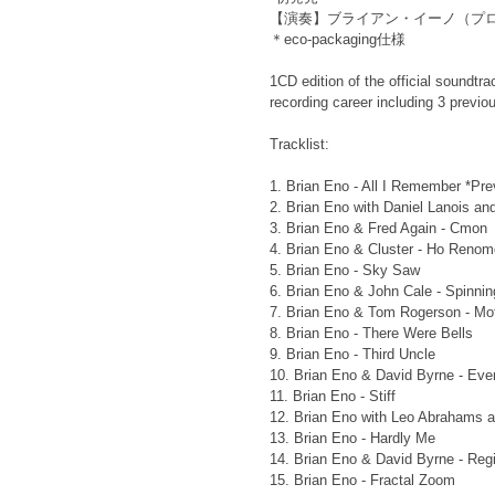
【演奏】ブライアン・イーノ（プ
＊eco-packaging仕様
1CD edition of the official soundtr
recording career including 3 previo
Tracklist:
1. Brian Eno - All I Remember *Pre
2. Brian Eno with Daniel Lanois an
3. Brian Eno & Fred Again - Cmon
4. Brian Eno & Cluster - Ho Renom
5. Brian Eno - Sky Saw
6. Brian Eno & John Cale - Spinni
7. Brian Eno & Tom Rogerson - Mot
8. Brian Eno - There Were Bells
9. Brian Eno - Third Uncle
10. Brian Eno & David Byrne - Eve
11. Brian Eno - Stiff
12. Brian Eno with Leo Abrahams 
13. Brian Eno - Hardly Me
14. Brian Eno & David Byrne - Reg
15. Brian Eno - Fractal Zoom