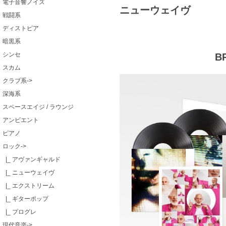
電子音響ノイズ
ニューウェイヴ
戦闘系
ディストピア
暗黒系
シンセ
BR
スカム
クラブ系->
深海系
スペースエイジ / ラウンジ
アンビエント
ピアノ
ロック
->
|_ アヴァンギャルド
|_ ニューウェイヴ
|_ エクストリーム
|_ ギターポップ
|_ プログレ
現代音楽->