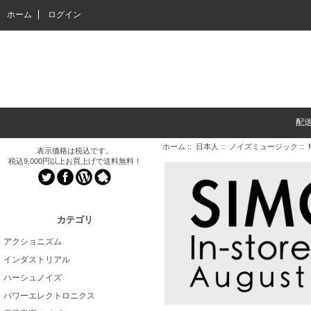
ホーム
ログイン
配
ホーム
::
日本人
::
ノイズミュージック
:: 
表示価格は税込です。
税込9,000円以上お買上げで送料無料！
カテゴリ
アクショニズム
インダストリアル
ハーシュノイズ
パワーエレクトロニクス