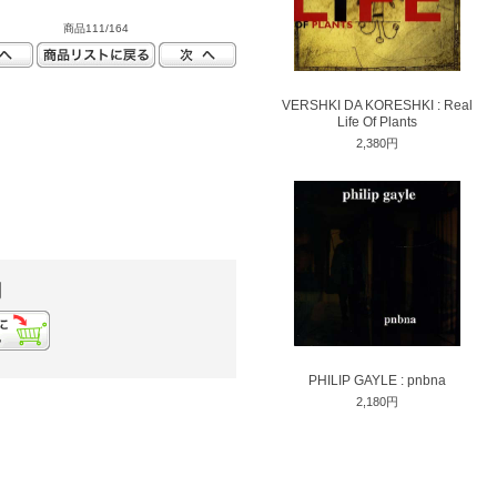
商品111/164
VERSHKI DA KORESHKI : Real
Life Of Plants
2,380円
円
PHILIP GAYLE : pnbna
2,180円