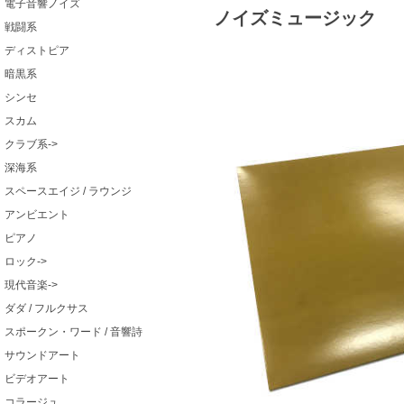
電子音響ノイズ
ノイズミュージック
戦闘系
ディストピア
暗黒系
シンセ
スカム
クラブ系->
深海系
スペースエイジ / ラウンジ
アンビエント
ピアノ
ロック->
現代音楽->
ダダ / フルクサス
スポークン・ワード / 音響詩
サウンドアート
ビデオアート
コラージュ