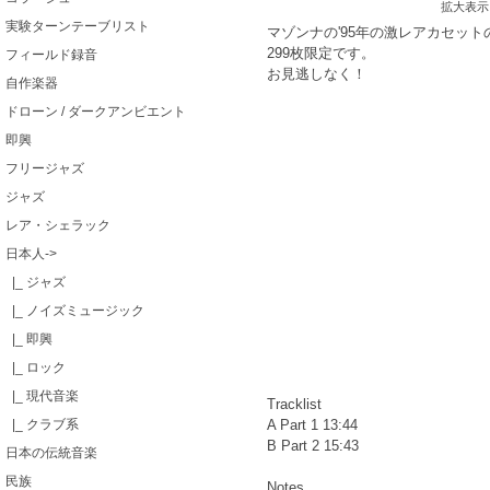
拡大表示
実験ターンテーブリスト
マゾンナの'95年の激レアカセット
299枚限定です。
フィールド録音
お見逃しなく！
自作楽器
ドローン / ダークアンビエント
即興
フリージャズ
ジャズ
レア・シェラック
日本人
->
|_ ジャズ
|_ ノイズミュージック
|_ 即興
|_ ロック
|_ 現代音楽
Tracklist
|_ クラブ系
A Part 1 13:44
B Part 2 15:43
日本の伝統音楽
民族
Notes