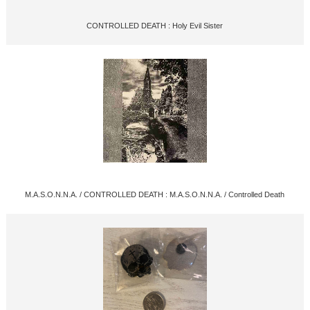
CONTROLLED DEATH : Holy Evil Sister
M.A.S.O.N.N.A. / CONTROLLED DEATH : M.A.S.O.N.N.A. / Controlled Death