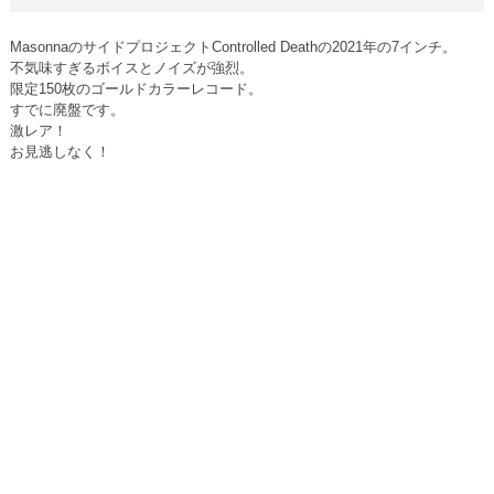
MasonnaのサイドプロジェクトControlled Deathの2021年の7インチ。
不気味すぎるボイスとノイズが強烈。
限定150枚のゴールドカラーレコード。
すでに廃盤です。
激レア！
お見逃しなく！