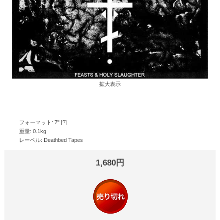
拡大表示
フォーマット: 7" [?]
重量: 0.1kg
レーベル: Deathbed Tapes
1,680円