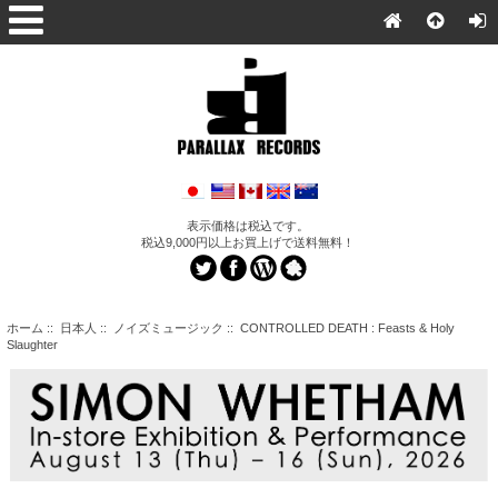
表示価格は税込です。
税込9,000円以上お買上げで送料無料！
ホーム
::
日本人
::
ノイズミュージック
:: CONTROLLED DEATH : Feasts & Holy
Slaughter