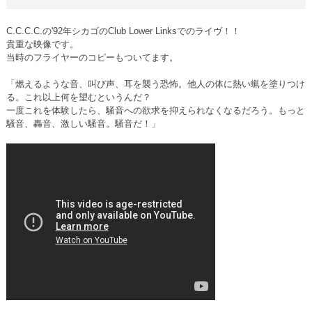
C.C.C.C.の'92年シカゴのClub Lower Linksでのライヴ！！
貴重な映像です。
当時のフライヤーのコピーもついてます。
「燃えるような音、叫び声、耳を襲う恐怖。他人の体に熱い蝋を塗りつけ
る。これ以上何を望むというんだ？
一度これを体験したら、騒音への欲求を抑えられなくなるだろう。もっと
騒音、轟音、激しい騒音。騒音だ！」