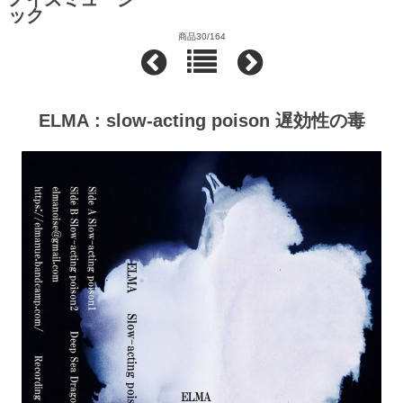
ック
商品30/164
ELMA : slow-acting poison 遅効性の毒