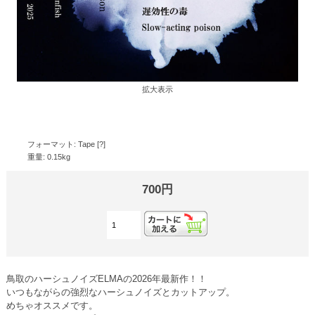
拡大表示
フォーマット: Tape [?]
重量: 0.15kg
700円
鳥取のハーシュノイズELMAの2026年最新作！！
いつもながらの強烈なハーシュノイズとカットアップ。
めちゃオススメです。