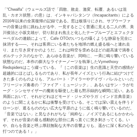
「“Chwalfa”（ウェールズ語で「四散、敗走、激変、転覆、あるいは混
乱・カオス状態」の意）は、インキャパシタンツ（Incapacitants）による
2016年以来の全英復帰の記録である。窓は板張りにされ、サブウーファ
ーの音量は倍に跳ね上がる中、一見するとごく普通に見える二人の男、美
川俊治と小坂文雄が、切り刻まれ焦土と化したテープループとエフェクタ
ーペダルの連鎖によって、Cafe OTOのいつもの囁くような静寂を完全に
抹消する――。それは客席にいる者たちを地球の燃え盛る核へと連れ去
り、また引き戻すかのようだ。これは時空を歪めるほどの超高速で渦巻く
ボルテックスのなかで、あらゆる音楽が、同時に、一斉に鳴り響いている
状態なのだ。本作の膨大なライナーノーツを執筆したVymethoxy
Redspidersはこう綴っている。『［この音楽は］生の意識と天空の感情が
超越的にほとばしるものであり、私が長年ノイズという行為に結びつけて
きた多くのものよりも、アルバート・アイラーやデイヴ・バレルといった
フリージャズ奏者の「ファイア・ミュージック」、あるいはサン・ラがモ
ーグ・シンセサイザーの魔術を駆使した最も黙示録的な瞬間に近い。ある
局面において、それがどれほどモード・ジャズやラガ（インド古典音楽）
のように聞こえるかに私は衝撃を受けている。そこでは深い震えを伴うド
ローンが、遮るもののない広大な平原のように低く鳴り響いているのだ。
「音楽ではない」と見なされがちな「純粋な」ノイズであるにもかかわら
ず、それが音楽の最も感動的な部分に真っ直ぐに突き刺さってくる。い
や、自らを音楽と呼ぶ厚顔無恥な大半の音響よりも、遥かに深く私の心を
打つのである！』」