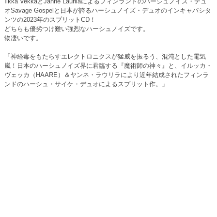
Ilkka VekkaとJanne Laurilaによるフィンランドのハーシュノイズ・デュ
オSavage Gospelと日本が誇るハーシュノイズ・デュオのインキャパシタ
ンツの2023年のスプリットCD！
どちらも優劣つけ難い強烈なハーシュノイズです。
物凄いです。
「神経毒をもたらすエレクトロニクスが猛威を振るう、混沌とした電気
嵐！日本のハーシュノイズ界に君臨する『魔術師の神々』と、イルッカ・
ヴェッカ（HAARE）＆ヤンネ・ラウリラにより近年結成されたフィンラ
ンドのハーシュ・サイケ・デュオによるスプリット作。」