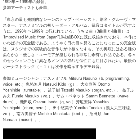
1998年〜1999年の録音。
参加アーティストも豪華。
「東京の最も先鋭的なシーンのトップ・ベーシスト、別名・グルーヴ・マ
スター、ナスノミツルの初リーダー・アルバム。録音はタイトルが示すよ
うに、1998年〜1999年に行われている。うち２曲（3曲目と4曲目）は
“Improvised Music from Japan”10枚組BOXに既に収録されており、本作は
いわばその完全版である。ようやく日の目を見ることになったこの完全版
は、スタジオでの実験的な音作りが中核をなすも、その奥底にはある種の
柔らかさ・優しさ・ユーモアが感じられる非常に希有な作品である。各々
のセッションごとに異なるメンツの強烈な個性にも注目されたい。最後の
ボーナストラック（＋１）は次作を暗示するデモ録音。
参加ミュージシャン：ナスノミツル Mitsuru Nasuno（b, programming,
voice, etc.）鬼怒無月 Natsuki Kido（g）、大友良英 Otomo
Yoshihide（turntable）、益子樹 Tatsuki Masuko（organ, etc.）、 益子ふ
みえ Fumie Masuko（vo.）、サム・ベネット Samm Bennette（wave
drum）、磯田収 Osamu Isoda（g, vo.）芳垣安洋 Yasuhiro
Yoshigaki（drum, perc.）、田中悠美子 Yumiko Tanaka（義太夫三味線,
vo.）、南方美智子 Michiko Minakata（kbd.）、沼田順 Jun
Numata（noise）。」