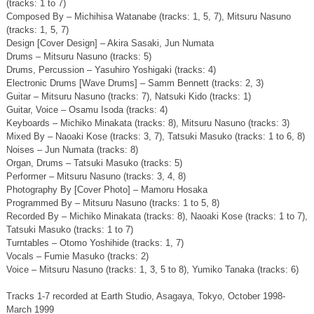
(tracks: 1 to 7)
Composed By – Michihisa Watanabe (tracks: 1, 5, 7), Mitsuru Nasuno
(tracks: 1, 5, 7)
Design [Cover Design] – Akira Sasaki, Jun Numata
Drums – Mitsuru Nasuno (tracks: 5)
Drums, Percussion – Yasuhiro Yoshigaki (tracks: 4)
Electronic Drums [Wave Drums] – Samm Bennett (tracks: 2, 3)
Guitar – Mitsuru Nasuno (tracks: 7), Natsuki Kido (tracks: 1)
Guitar, Voice – Osamu Isoda (tracks: 4)
Keyboards – Michiko Minakata (tracks: 8), Mitsuru Nasuno (tracks: 3)
Mixed By – Naoaki Kose (tracks: 3, 7), Tatsuki Masuko (tracks: 1 to 6, 8)
Noises – Jun Numata (tracks: 8)
Organ, Drums – Tatsuki Masuko (tracks: 5)
Performer – Mitsuru Nasuno (tracks: 3, 4, 8)
Photography By [Cover Photo] – Mamoru Hosaka
Programmed By – Mitsuru Nasuno (tracks: 1 to 5, 8)
Recorded By – Michiko Minakata (tracks: 8), Naoaki Kose (tracks: 1 to 7),
Tatsuki Masuko (tracks: 1 to 7)
Turntables – Otomo Yoshihide (tracks: 1, 7)
Vocals – Fumie Masuko (tracks: 2)
Voice – Mitsuru Nasuno (tracks: 1, 3, 5 to 8), Yumiko Tanaka (tracks: 6)
Tracks 1-7 recorded at Earth Studio, Asagaya, Tokyo, October 1998-
March 1999