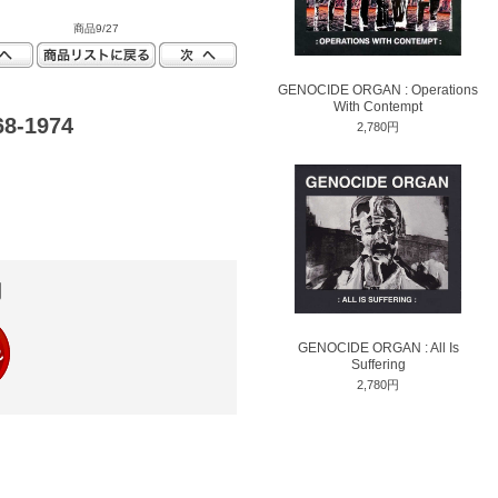
商品9/27
GENOCIDE ORGAN : Operations
With Contempt
-1974
2,780円
円
GENOCIDE ORGAN : All Is
Suffering
2,780円