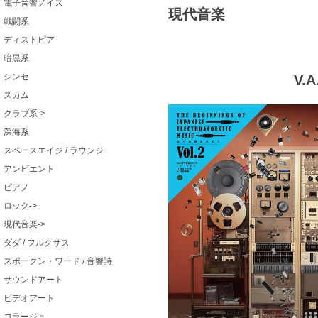
電子音響ノイズ
現代音楽
戦闘系
ディストピア
暗黒系
シンセ
V.
スカム
クラブ系->
深海系
スペースエイジ / ラウンジ
アンビエント
ピアノ
ロック->
現代音楽->
ダダ / フルクサス
スポークン・ワード / 音響詩
サウンドアート
ビデオアート
コラージュ