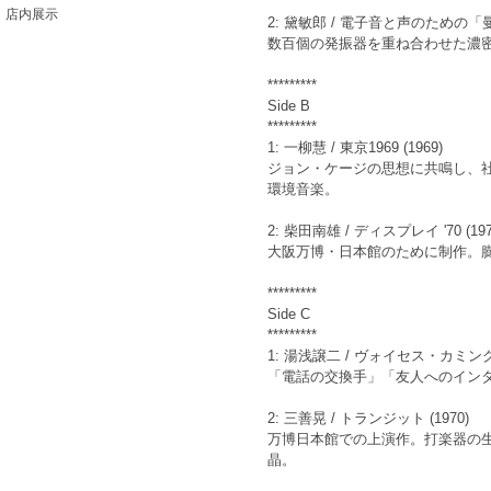
店内展示
2: 黛敏郎 / 電子音と声のための「曼荼
数百個の発振器を重ね合わせた濃
*********
Side B
*********
1: 一柳慧 / 東京1969 (1969)
ジョン・ケージの思想に共鳴し、
環境音楽。
2: 柴田南雄 / ディスプレイ '70 (197
大阪万博・日本館のために制作。
*********
Side C
*********
1: 湯浅譲二 / ヴォイセス・カミング (1
「電話の交換手」「友人へのイン
2: 三善晃 / トランジット (1970)
万博日本館での上演作。打楽器の
晶。