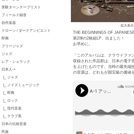
実験ターンテーブリスト
フィールド録音
自作楽器
拡大表示
ドローン / ダークアンビエント
THE BEGINNINGS OF JAPAN
第2弾の2枚組LP、出ました！
即興
お早めに。
フリージャズ
ジャズ
「このアルバムは、クラウドファ
収録された作品群は、日本の電子音楽
レア・シェラック
を上げたものです。当時の最先端
日本人
->
の音源は、どれもが国宝級の価値
|_ ジャズ
|_ ノイズミュージック
|_ 即興
|_ ロック
|_ 現代音楽
|_ クラブ系
日本の伝統音楽
民族