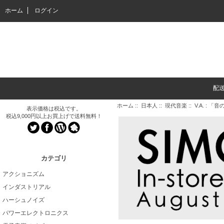
ホーム
ログイン
配
ホーム
::
日本人
::
現代音楽
:: V.A. :
表示価格は税込です。
税込9,000円以上お買上げで送料無料！
カテゴリ
アクショニズム
インダストリアル
ハーシュノイズ
パワーエレクトロニクス