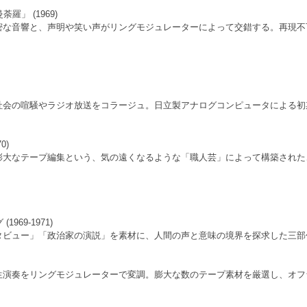
羅」 (1969)
密な音響と、声明や笑い声がリングモジュレーターによって交錯する。再現不
社会の喧騒やラジオ放送をコラージュ。日立製アナログコンピュータによる初
0)
膨大なテープ編集という、気の遠くなるような「職人芸」によって構築された
969-1971)
タビュー」「政治家の演説」を素材に、人間の声と意味の境界を探求した三部
生演奏をリングモジュレーターで変調。膨大な数のテープ素材を厳選し、オフ