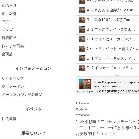
雨の日系
本、雑誌
中古->
グッズ
新着商品...
おすすめ商品...
全商品...
インフォメーション
サイトマップ
割引クーポン
メールマガジン登録解除
*********
イベント
Side A
*********
甘美庵音
1: 松平頼暁 / アッサンブラージュ (1
「フォトフォーマー(任意波形発生
重要なリンク
た実験的ドキュメント。