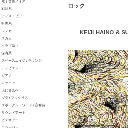
電子音響ノイズ
ロック
戦闘系
ディストピア
暗黒系
シンセ
KEIJI HAINO & SU
スカム
クラブ系->
深海系
スペースエイジ / ラウンジ
アンビエント
ピアノ
ロック->
現代音楽->
ダダ / フルクサス
スポークン・ワード / 音響詩
サウンドアート
ビデオアート
コラージュ