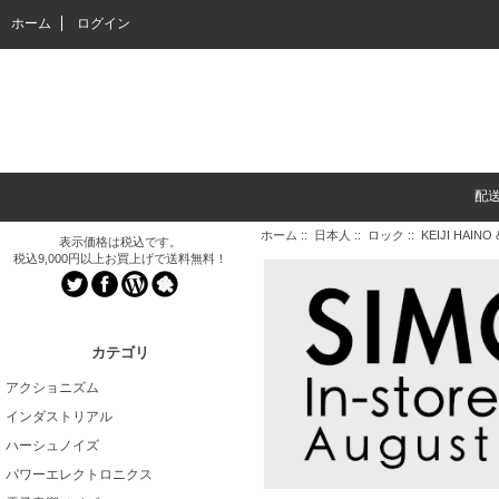
ホーム
ログイン
配
ホーム
::
日本人
::
ロック
:: KEIJI HAINO &
表示価格は税込です。
税込9,000円以上お買上げで送料無料！
カテゴリ
アクショニズム
インダストリアル
ハーシュノイズ
パワーエレクトロニクス