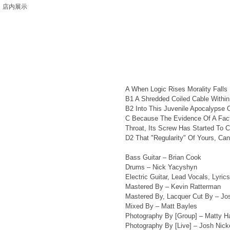
店内展示
A When Logic Rises Morality Falls 
B1 A Shredded Coiled Cable Within
B2 Into This Juvenile Apocalypse 
C Because The Evidence Of A Fact 
Throat, Its Screw Has Started To 
D2 That "Regularity" Of Yours, Can
Bass Guitar – Brian Cook
Drums – Nick Yacyshyn
Electric Guitar, Lead Vocals, Lyric
Mastered By – Kevin Ratterman
Mastered By, Lacquer Cut By – Jo
Mixed By – Matt Bayles
Photography By [Group] – Matty Ha
Photography By [Live] – Josh Nick