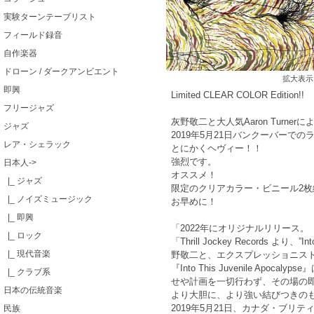
実験ターンテーブリスト
フィールド録音
自作楽器
ドローン / ダークアンビエント
拡大表示
即興
Limited CLEAR COLOR Edition!!
フリージャズ
灰野敬二と大人気Aaron Turne
ジャズ
2019年5月21日バンクーバーでの
レア・シェラック
とにかくヘヴィー！！
強烈です。
日本人
->
オススメ！
|_ ジャズ
限定のクリアカラー・ビニール2枚
|_ ノイズミュージック
お早めに！
|_ 即興
「2022年にオリジナルリリース。
|_ ロック
「Thrill Jockey Records より、”
|_ 現代音楽
野敬二と、エクスプレッショニスト
『Into This Juvenile
|_ クラブ系
せや計画を一切行わず、その場の
日本の伝統音楽
より大胆に、より強い結びつきの
2019年5月21日、カナダ・ブ
民族