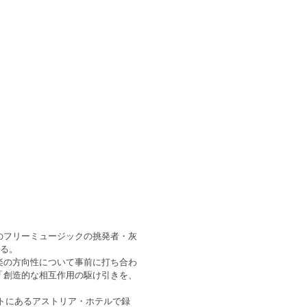
 Never”──日本のフリーミュージックの挑発者・灰
する。
おり、音楽の方向性について事前に打ち合わ
「創造的な相互作用の駆け引きを、
ートにあるアストリア・ホテルで録