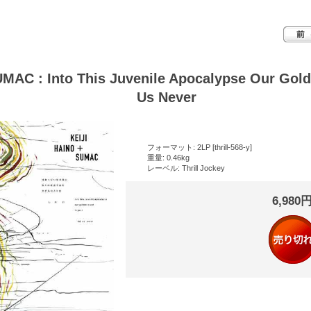
MAC : Into This Juvenile Apocalypse Our Gold
Us Never
フォーマット: 2LP [thrill-568-y]
重量: 0.46kg
レーベル: Thrill Jockey
6,980