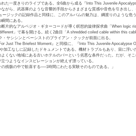
度きりのライブである。全6曲から成る『Into This Juvenile Apoca
いながら、武器庫のような音響的手段からさまざまな質感や音色を引き出し、
ミュージックの記録作品と同様に、このアルバムの魅力は、綱渡りのような危
の瞬間にある。
ペジオ・ギターコードが導く瞑想的旋律探求曲「When logic rises morality f
er different」で幕を開ける。続く2曲目「A shredded coiled cable within this cable t
のニック・ヤシシンとベーシストのブライアン・クックが前面に出る。
or Just The Briefest Moment』と同様に、『Into This Juvenile Apocalypse Our
濾過や加工なしに記録したドキュメントである。機材トラブルもあり、宙に浮い
のよくない地域にある古いホテルのバーという劣悪な条件だった。だが、そこ
が立つようなインスピレーションが絶えず漂っている。
の残骸の中で歓喜する──1時間にわたる実験そのものである。」