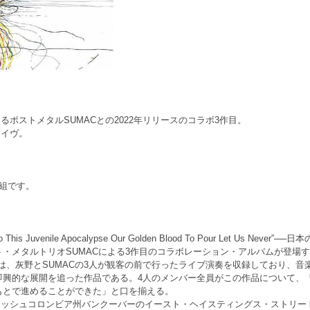
rによるポストメタルSUMACとの2022年リリースのコラボ3作目。
ライヴ。
組です。
Into This Juvenile Apocalypse Our Golden Blood To Pour Let Us
・メタルトリオSUMACによる3作目のコラボレーション・アルバムが登場
 Apocalypse』は、灰野とSUMACの3人が観客の前で行ったライブ演奏を収録して
即興的な展開を追った作品である。4人のメンバー全員がこの作品について、
もとで進めることができた」と口を揃える。
リティッシュコロンビア州バンクーバーのイースト・ヘイスティングス・ストリ