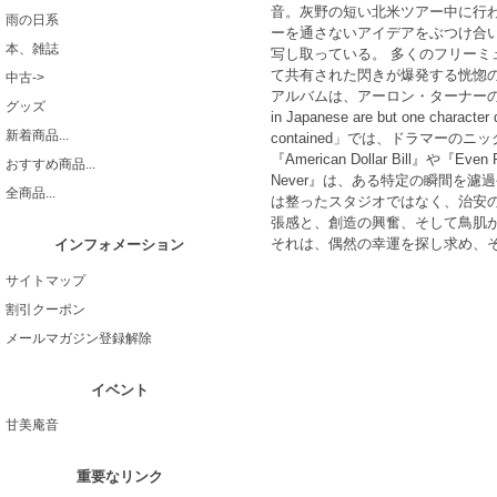
音。灰野の短い北米ツアー中に行われた一
雨の日系
ーを通さないアイデアをぶつけ合
本、雑誌
写し取っている。 多くのフリー
て共有された閃きが爆発する恍惚
中古->
アルバムは、アーロン・ターナーの断片的なアル
グッズ
in Japanese are but one charact
新着商品...
contained」では、ドラマー
『American Dollar Bill』や『Even F
おすすめ商品...
Never』は、ある特定の瞬間を
全商品...
は整ったスタジオではなく、治安
張感と、創造の興奮、そして鳥肌
それは、偶然の幸運を探し求め、そ
インフォメーション
サイトマップ
割引クーポン
メールマガジン登録解除
イベント
甘美庵音
重要なリンク