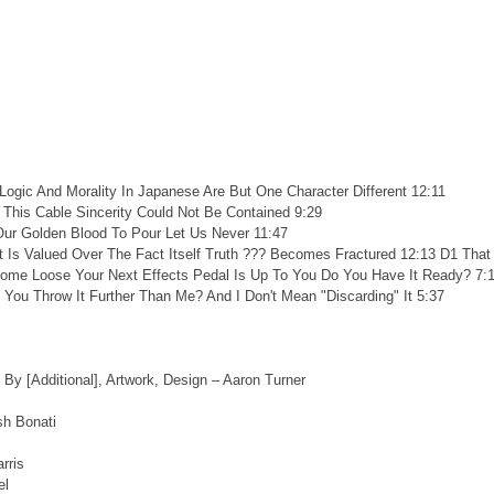
Logic And Morality In Japanese Are But One Character Different 12:11
 This Cable Sincerity Could Not Be Contained 9:29
Our Golden Blood To Pour Let Us Never 11:47
Is Valued Over The Fact Itself Truth ??? Becomes Fractured 12:13 D1 That
Come Loose Your Next Effects Pedal Is Up To You Do You Have It Ready? 7:
 You Throw It Further Than Me? And I Don't Mean "Discarding" It 5:37
s By [Additional], Artwork, Design – Aaron Turner
sh Bonati
rris
el