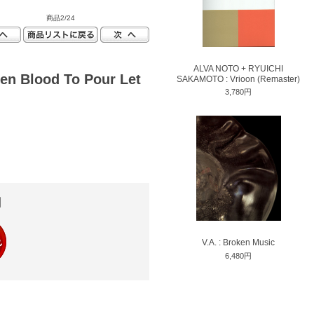
商品2/24
ALVA NOTO + RYUICHI
en Blood To Pour Let
SAKAMOTO : Vrioon (Remaster)
3,780円
円
V.A. : Broken Music
6,480円