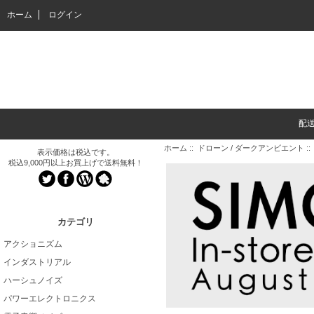
ホーム
ログイン
配
ホーム
::
ドローン / ダークアンビエント
::
表示価格は税込です。
税込9,000円以上お買上げで送料無料！
カテゴリ
アクショニズム
インダストリアル
ハーシュノイズ
パワーエレクトロニクス