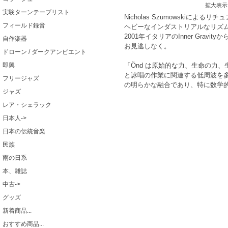
拡大表示
実験ターンテーブリスト
Nicholas Szumowskiに
フィールド録音
ヘビーなインダストリアルなリズ
2001年イタリアのInner Gravit
自作楽器
お見逃しなく。
ドローン / ダークアンビエント
「Önd は原始的な力、生命の力
即興
と詠唱の作業に関連する低周波を多
フリージャズ
の明らかな融合であり、特に数学
ジャズ
レア・シェラック
日本人->
日本の伝統音楽
民族
雨の日系
本、雑誌
中古->
グッズ
新着商品...
おすすめ商品...