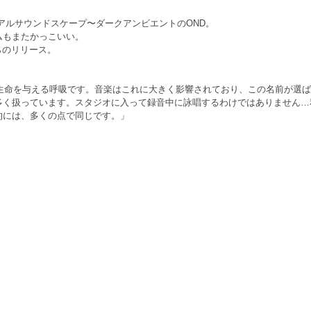
よるリチュアルサウンドスケープ〜ダークアンビエントのOND。
ムもまたかっこいい。
yからのリリース。
、生命を与える呼吸です。音楽はこれに大きく影響されており、この名前が選
く扱っています。スタジオに入って録音中に詠唱するわけではありません…私に
的には、多くの点で同じです。」