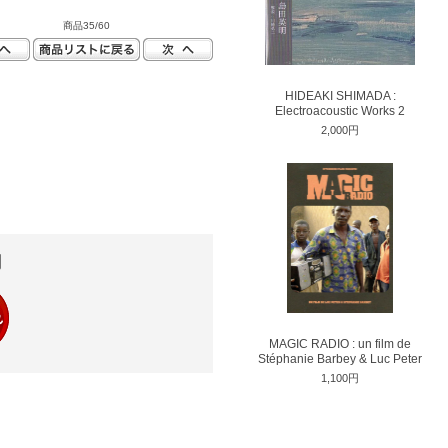
商品35/60
HIDEAKI SHIMADA :
Electroacoustic Works 2
2,000円
円
MAGIC RADIO : un film de
Stéphanie Barbey & Luc Peter
1,100円