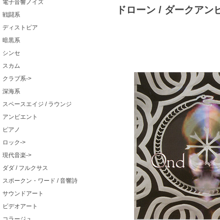
電子音響ノイズ
ドローン / ダークアン
戦闘系
ディストピア
暗黒系
シンセ
スカム
クラブ系->
深海系
スペースエイジ / ラウンジ
アンビエント
ピアノ
ロック->
現代音楽->
ダダ / フルクサス
スポークン・ワード / 音響詩
サウンドアート
ビデオアート
コラージュ