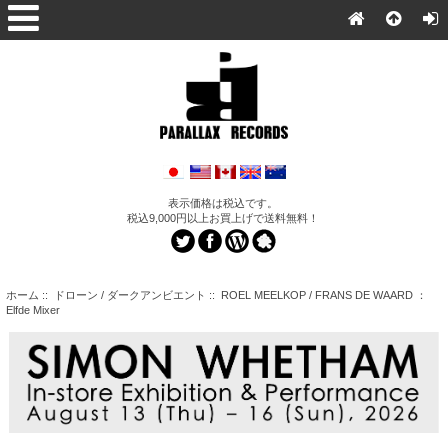
表示価格は税込です。
税込9,000円以上お買上げで送料無料！
ホーム
::
ドローン / ダークアンビエント
:: ROEL MEELKOP / FRANS DE WAARD ：
Elfde Mixer