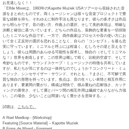
お見逃しなく！！
「Elfde Mixerは、1993年のKapotte Muziek USAツアーから収録された音
源をまとめたものです。両ミュージシャンは様々な音楽プロジェクトで豊
富な経験を持ち、それゆえに制作手法も異なります。彼らの多才さは作品
から明らかです。音の使い方、作曲上の選択、そして美的表現は、明確な
決断と確信に基づいています。どちらの作品も、装飾的な要素を一切排除
したミニマルな作品です。一方で、両作曲家はプロセスや音の使い方にお
いて全く正反対の選択を恐れることなく、自らの「コンセプト」を最も忠
実に守っています。ミニマルと呼ぶには程遠く、むしろその逆と言えるで
しょう。彼らは周囲のあらゆる可能性を探求し、独自の（そしてミニマル
な！）世界を創造します。この世界は概して暗く、比較的空虚で、そして
奇妙なものです。サウンドスケープ・ミュージックの特徴を共有していま
すが、私たちが耳にするのは一体何なのでしょうか？コンクリート・ミュ
ージック、シンセサイザー・サウンド、それとも…？まさに、不可解で異
質な独自の形態を持っています。焦点は、音の生々しい表情と相互作用に
あります。要素間の繋がり。構成は明快で、積み重ねの忍耐強さ、カッテ
ィングの唐突さ、そして層とパーツ間の相互作用は繊細でありながら力強
い。この場合、少ないことは間違いなく豊かさを意味する。」
試聴は、
こちらで。
A Roel Meelkop - {Workshop}
Featuring [Source Material] – Kapotte Muziek
B Frans de Waard - Fragment