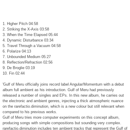
1. Higher Pitch 04:58
2. Striking the X-Axis 03:58
3. When the Time Elapsed 05:44
4. Dynamic Disturbance 03:34
5. Travel Through a Vacuum 04:58
6. Polarize 04:13
7. Unbounded Medium 05:27
8. Reflection/Refraction 02:56
9. De Broglie 03:19
10. Fin 02:44
'Gulf of Meru officially joins record label Angular/Momentum with a debut
album full ambient as his introduction. Gulf of Meru had previously
released a number of singles and EPs. In this new album, he carries out
the electronic and ambient genres, injecting a thick atmospheric nuance
on the rarefactio.diminution, which is a new colour but still relevant when
compared to his previous works.
Gulf of Meru tries more computer experiments on this concept album,
producing songs with simple compositions but sounding very complex.
rarefactio.diminution includes ten ambient tracks that represent the Gulf of