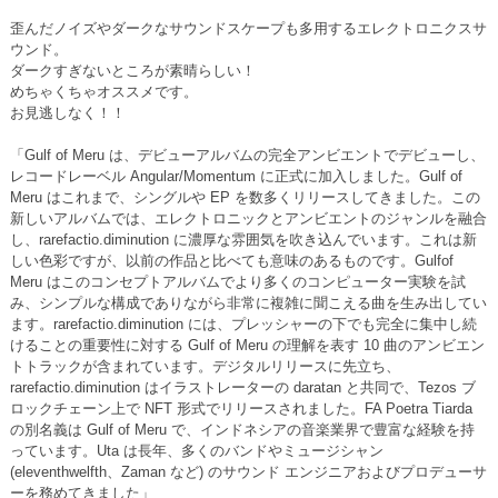
歪んだノイズやダークなサウンドスケープも多用するエレクトロニクスサ
ウンド。
ダークすぎないところが素晴らしい！
めちゃくちゃオススメです。
お見逃しなく！！
「Gulf of Meru は、デビューアルバムの完全アンビエントでデビューし、
レコードレーベル Angular/Momentum に正式に加入しました。Gulf of
Meru はこれまで、シングルや EP を数多くリリースしてきました。この
新しいアルバムでは、エレクトロニックとアンビエントのジャンルを融合
し、rarefactio.diminution に濃厚な雰囲気を吹き込んでいます。これは新
しい色彩ですが、以前の作品と比べても意味のあるものです。Gulfof
Meru はこのコンセプトアルバムでより多くのコンピューター実験を試
み、シンプルな構成でありながら非常に複雑に聞こえる曲を生み出してい
ます。rarefactio.diminution には、プレッシャーの下でも完全に集中し続
けることの重要性に対する Gulf of Meru の理解を表す 10 曲のアンビエン
トトラックが含まれています。デジタルリリースに先立ち、
rarefactio.diminution はイラストレーターの daratan と共同で、Tezos ブ
ロックチェーン上で NFT 形式でリリースされました。FA Poetra Tiarda
の別名義は Gulf of Meru で、インドネシアの音楽業界で豊富な経験を持
っています。Uta は長年、多くのバンドやミュージシャン
(eleventhwelfth、Zaman など) のサウンド エンジニアおよびプロデューサ
ーを務めてきました」