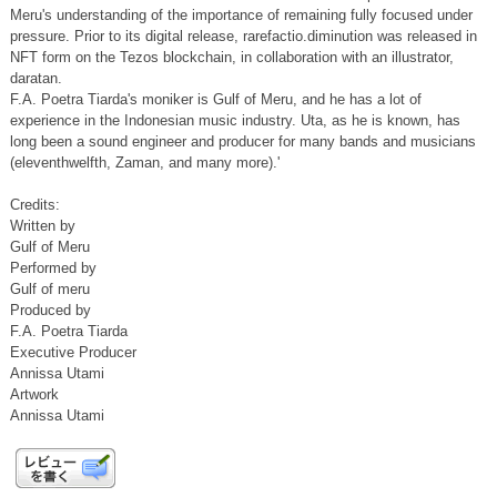
Meru's understanding of the importance of remaining fully focused under
pressure. Prior to its digital release, rarefactio.diminution was released in
NFT form on the Tezos blockchain, in collaboration with an illustrator,
daratan.
F.A. Poetra Tiarda's moniker is Gulf of Meru, and he has a lot of
experience in the Indonesian music industry. Uta, as he is known, has
long been a sound engineer and producer for many bands and musicians
(eleventhwelfth, Zaman, and many more).'
Credits:
Written by
Gulf of Meru
Performed by
Gulf of meru
Produced by
F.A. Poetra Tiarda
Executive Producer
Annissa Utami
Artwork
Annissa Utami