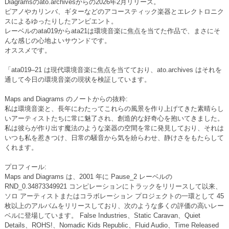
Diagramsのato.archivesからの2026年2月リリース。
ピアノやカリンバ、ギターなどのアコースティック楽器とエレクトロニク
スによるゆったりしたアンビエント。
レーベルのata019からata21は環境音楽に焦点を当てた作品で、まさにそ
んな感じの心地よいサウンドです。
オススメです。
「ata019–21 は現代環境音楽に焦点を当てており、ato.archives はそれを
通して今日の環境音楽の現状を検証しています。
Maps and Diagrams のノートからの抜粋:
私は環境音楽と、長年にわたってこれらの風景を作り上げてきた素晴らし
いアーティストたちに常に魅了され、創造的な好奇心を抱いてきました。
私は彼らが作り出す魔法のような楽器の空間を常に発見しており、それは
いつも私を惹きつけ、日常の騒音から気を紛らわせ、静けさをもたらして
くれます。
プロフィール:
Maps and Diagrams は、2001 年に Pause_2 レーベルの
RND_0.34873349921 コンピレーションにトラックをリリースして以来、
ソロ アーティストまたはコラボレーション プロジェクトの一環として 45
枚以上のアルバムをリリースしており、次のような多くの評価の高いレー
ベルに登場しています。 False Industries、Static Caravan、Quiet
Details、ROHS!、Nomadic Kids Republic、Fluid Audio、Time Released