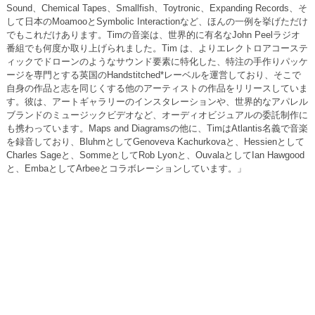
Sound、Chemical Tapes、Smallfish、Toytronic、Expanding Records、そ
して日本のMoamooとSymbolic Interactionなど、ほんの一例を挙げただけ
でもこれだけあります。Timの音楽は、世界的に有名なJohn Peelラジオ
番組でも何度か取り上げられました。Tim は、よりエレクトロアコーステ
ィックでドローンのようなサウンド要素に特化した、特注の手作りパッケ
ージを専門とする英国のHandstitched*レーベルを運営しており、そこで
自身の作品と志を同じくする他のアーティストの作品をリリースしていま
す。彼は、アートギャラリーのインスタレーションや、世界的なアパレル
ブランドのミュージックビデオなど、オーディオビジュアルの委託制作に
も携わっています。Maps and Diagramsの他に、TimはAtlantis名義で音楽
を録音しており、BluhmとしてGenoveva Kachurkovaと、Hessienとして
Charles Sageと、SommeとしてRob Lyonと、OuvalaとしてIan Hawgood
と、EmbaとしてArbeeとコラボレーションしています。」