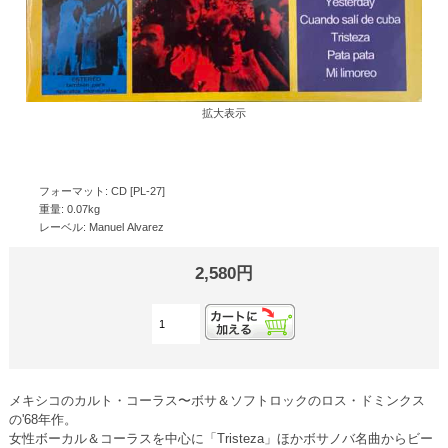
拡大表示
フォーマット: CD [PL-27]
重量: 0.07kg
レーベル: Manuel Alvarez
2,580円
メキシコのカルト・コーラス〜ボサ＆ソフトロックのロス・ドミンクス
の'68年作。
女性ボーカル＆コーラスを中心に「Tristeza」ほかボサノバ名曲からビー