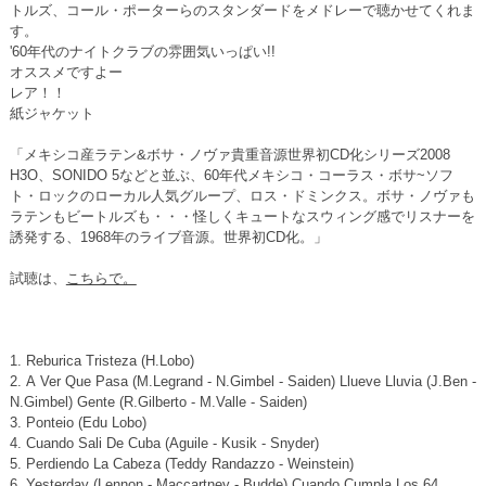
トルズ、コール・ポーターらのスタンダードをメドレーで聴かせてくれま
す。
'60年代のナイトクラブの雰囲気いっぱい!!
オススメですよー
レア！！
紙ジャケット
「メキシコ産ラテン&ボサ・ノヴァ貴重音源世界初CD化シリーズ2008
H3O、SONIDO 5などと並ぶ、60年代メキシコ・コーラス・ボサ~ソフ
ト・ロックのローカル人気グループ、ロス・ドミンクス。ボサ・ノヴァも
ラテンもビートルズも・・・怪しくキュートなスウィング感でリスナーを
誘発する、1968年のライブ音源。世界初CD化。」
試聴は、
こちらで。
1. Reburica Tristeza (H.Lobo)
2. A Ver Que Pasa (M.Legrand - N.Gimbel - Saiden) Llueve Lluvia (J.Ben -
N.Gimbel) Gente (R.Gilberto - M.Valle - Saiden)
3. Ponteio (Edu Lobo)
4. Cuando Sali De Cuba (Aguile - Kusik - Snyder)
5. Perdiendo La Cabeza (Teddy Randazzo - Weinstein)
6. Yesterday (Lennon - Maccartney - Budde) Cuando Cumpla Los 64