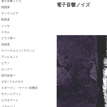
電子音響ノイズ
電子音響ノイズ
戦闘系
ディストピア
暗黒系
シンセ
スカム
クラブ系->
深海系
スペースエイジ / ラウンジ
アンビエント
ピアノ
ロック->
現代音楽->
ダダ / フルクサス
スポークン・ワード / 音響詩
サウンドアート
ビデオアート
コラージュ