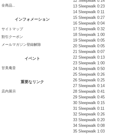
12 Sleepwalk 0:14
全商品...
13 Sleepwalk 0:23
14 Sleepwalk 0:11
15 Sleepwalk 0:27
インフォメーション
16 Sleepwalk 0:04
17 Sleepwalk 0:32
サイトマップ
18 Sleepwalk 1:00
割引クーポン
19 Sleepwalk 0:05
メールマガジン登録解除
20 Sleepwalk 0:05
21 Sleepwalk 0:07
22 Sleepwalk 0:13
イベント
23 Sleepwalk 1:00
甘美庵音
24 Sleepwalk 0:50
25 Sleepwalk 0:26
26 Sleepwalk 0:25
重要なリンク
27 Sleepwalk 0:14
28 Sleepwalk 0:41
店内展示
29 Sleepwalk 0:45
30 Sleepwalk 0:15
31 Sleepwalk 0:11
32 Sleepwalk 0:26
33 Sleepwalk 0:20
34 Sleepwalk 0:08
35 Sleepwalk 1:03