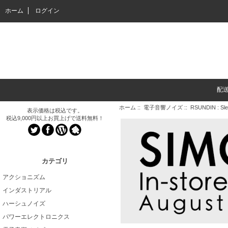
ホーム
ログイン
配
ホーム
::
電子音響ノイズ
:: RSUNDIN : Sl
表示価格は税込です。
税込9,000円以上お買上げで送料無料！
カテゴリ
アクショニズム
インダストリアル
ハーシュノイズ
パワーエレクトロニクス