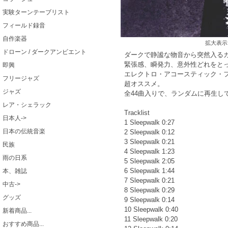
実験ターンテーブリスト
フィールド録音
自作楽器
拡大表示
ドローン / ダークアンビエント
ダークで静謐な物音から突然入るガ
緊張感、瞬発力、意外性どれをと
即興
エレクトロ・アコースティック・
フリージャズ
超オススメ。
ジャズ
全44曲入りで、ランダムに再生し
レア・シェラック
Tracklist
日本人->
1 Sleepwalk 0:27
日本の伝統音楽
2 Sleepwalk 0:12
3 Sleepwalk 0:21
民族
4 Sleepwalk 1:23
雨の日系
5 Sleepwalk 2:05
6 Sleepwalk 1:44
本、雑誌
7 Sleepwalk 0:21
中古->
8 Sleepwalk 0:29
グッズ
9 Sleepwalk 0:14
10 Sleepwalk 0:40
新着商品...
11 Sleepwalk 0:20
おすすめ商品...