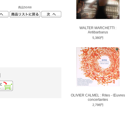
商品50/68
WALTER MARCHETTI :
Antibarbarus
5,380円
円
OLIVIER CALMEL : Rites - Œuvres
concertantes
2,798円