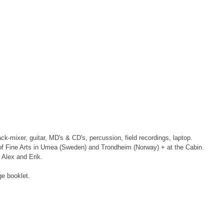
-mixer, guitar, MD's & CD's, percussion, field recordings, laptop.
f Fine Arts in Umea (Sweden) and Trondheim (Norway) + at the Cabin.
 Alex and Erik.
ge booklet.