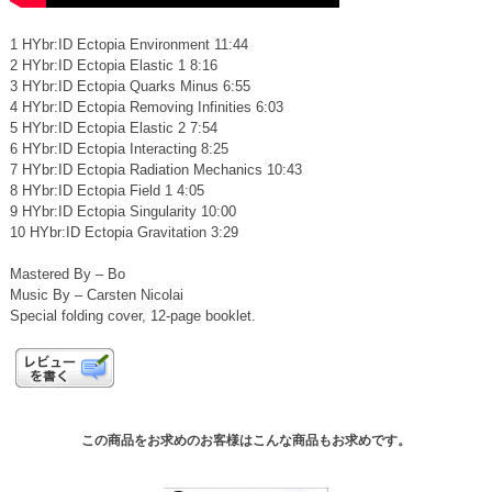
1 HYbr:ID Ectopia Environment 11:44
2 HYbr:ID Ectopia Elastic 1 8:16
3 HYbr:ID Ectopia Quarks Minus 6:55
4 HYbr:ID Ectopia Removing Infinities 6:03
5 HYbr:ID Ectopia Elastic 2 7:54
6 HYbr:ID Ectopia Interacting 8:25
7 HYbr:ID Ectopia Radiation Mechanics 10:43
8 HYbr:ID Ectopia Field 1 4:05
9 HYbr:ID Ectopia Singularity 10:00
10 HYbr:ID Ectopia Gravitation 3:29
Mastered By – Bo
Music By – Carsten Nicolai
Special folding cover, 12-page booklet.
この商品をお求めのお客様はこんな商品もお求めです。