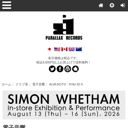
表示価格は税込です。
税込9,000円以上お買上げで送料無料！
ホーム
::
クラブ系
::
電子音響
:: ALVA NOTO : HYbr:ID II
電子音響