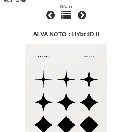
商品1/33
ALVA NOTO : HYbr:ID II