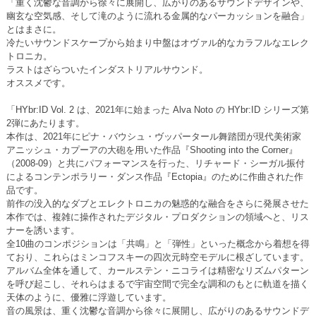
「重く沈鬱な音調から徐々に展開し、広がりのあるサウンドデザインや、
幽玄な空気感、そして滝のように流れる金属的なパーカッションを融合」
とはまさに。
冷たいサウンドスケープから始まり中盤はオヴァル的なカラフルなエレク
トロニカ。
ラストはざらついたインダストリアルサウンド。
オススメです。
「HYbr:ID Vol. 2 は、2021年に始まった Alva Noto の HYbr:ID シリーズ第
2弾にあたります。
本作は、2021年にピナ・バウシュ・ヴッパータール舞踏団が現代美術家
アニッシュ・カプーアの大砲を用いた作品『Shooting into the Corner』
（2008-09）と共にパフォーマンスを行った、リチャード・シーガル振付
によるコンテンポラリー・ダンス作品『Ectopia』のために作曲された作
品です。
前作の没入的なダブとエレクトロニカの魅惑的な融合をさらに発展させた
本作では、複雑に操作されたデジタル・プロダクションの領域へと、リス
ナーを誘います。
全10曲のコンポジションは「共鳴」と「弾性」といった概念から着想を得
ており、これらはミンコフスキーの四次元時空モデルに根ざしています。
アルバム全体を通して、カールステン・ニコライは精密なリズムパターン
を呼び起こし、それらはまるで宇宙空間で完全な調和のもとに軌道を描く
天体のように、優雅に浮遊しています。
音の風景は、重く沈鬱な音調から徐々に展開し、広がりのあるサウンドデ