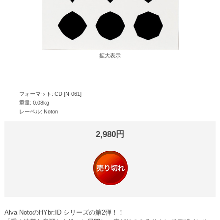
拡大表示
フォーマット: CD [N-061]
重量: 0.08kg
レーベル: Noton
2,980円
Alva NotoのHYbr:ID シリーズの第2弾！！