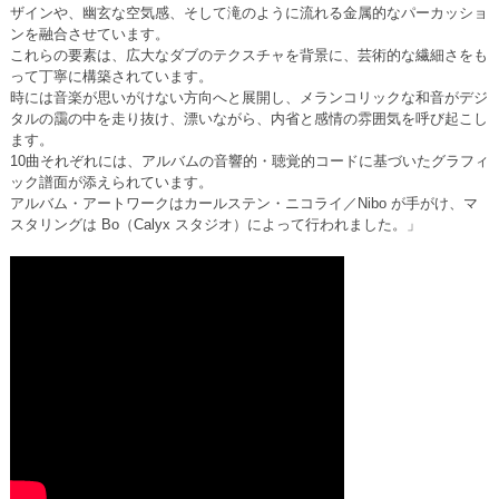
ザインや、幽玄な空気感、そして滝のように流れる金属的なパーカッショ
ンを融合させています。
これらの要素は、広大なダブのテクスチャを背景に、芸術的な繊細さをも
って丁寧に構築されています。
時には音楽が思いがけない方向へと展開し、メランコリックな和音がデジ
タルの靄の中を走り抜け、漂いながら、内省と感情の雰囲気を呼び起こし
ます。
10曲それぞれには、アルバムの音響的・聴覚的コードに基づいたグラフィ
ック譜面が添えられています。
アルバム・アートワークはカールステン・ニコライ／Nibo が手がけ、マ
スタリングは Bo（Calyx スタジオ）によって行われました。」