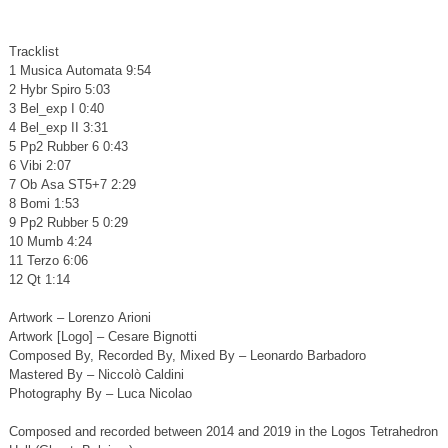
Tracklist
1 Musica Automata 9:54
2 Hybr Spiro 5:03
3 Bel_exp I 0:40
4 Bel_exp II 3:31
5 Pp2 Rubber 6 0:43
6 Vibi 2:07
7 Ob Asa ST5+7 2:29
8 Bomi 1:53
9 Pp2 Rubber 5 0:29
10 Mumb 4:24
11 Terzo 6:06
12 Qt 1:14
Artwork – Lorenzo Arioni
Artwork [Logo] – Cesare Bignotti
Composed By, Recorded By, Mixed By – Leonardo Barbadoro
Mastered By – Niccolò Caldini
Photography By – Luca Nicolao
Composed and recorded between 2014 and 2019 in the Logos Tetrahedron