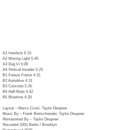
A1 Interlock 6:15
A2 Moving Light 5:45
A3 Dug In 5:09
A4 Vertical Invader 5:25
B1 Freeze Frame 4:15
B2 Autodrive 4:31
B3 Concrete 5:26
B4 Half-Mute 4:42
B5 Bluetime 4:29
Layout – Marco Ciceri, Taylor Deupree
Music By – Frank Bretschneider, Taylor Deupree
Remastered By – Taylor Deupree
Recorded 2001 Berlin / Brooklyn