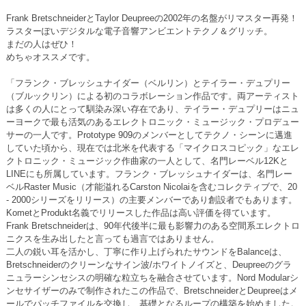
Frank BretschneiderとTaylor Deupreeの2002年の名盤がリマスター再発！
ラスターぽいデジタルな電子音響アンビエントテクノ＆グリッチ。
まだの人はぜひ！
めちゃオススメです。
「フランク・ブレッシュナイダー（ベルリン）とテイラー・デュプリー
（ブルックリン）による初のコラボレーション作品です。両アーティスト
は多くの人にとって馴染み深い存在であり、テイラー・デュプリーはニュ
ーヨークで最も活気のあるエレクトロニック・ミュージック・プロデュー
サーの一人です。Prototype 909のメンバーとしてテクノ・シーンに邁進
していた頃から、現在では北米を代表する「マイクロスコピック」なエレ
クトロニック・ミュージック作曲家の一人として、名門レーベル12Kと
LINEにも所属しています。フランク・ブレッシュナイダーは、名門レー
ベルRaster Music（才能溢れるCarston Nicolaiを含むコレクティブで、20
- 2000シリーズをリリース）の主要メンバーであり創設者でもあります。
KometとProdukt名義でリリースした作品は高い評価を得ています。
Frank Bretschneiderは、90年代後半に最も影響力のある空間系エレクトロ
ニクスを生み出したと言っても過言ではありません。
二人の鋭い耳を活かし、丁寧に作り上げられたサウンドをBalanceは、
Bretschneiderのクリーンなサイン波/ホワイトノイズと、Deupreeのグラ
ニュラーシンセシスの明確な粒立ちを融合させています。Nord Modularシ
ンセサイザーのみで制作されたこの作品で、BretschneiderとDeupreeはメ
ールでパッチファイルを交換し、基礎となるループの構築を始めました。