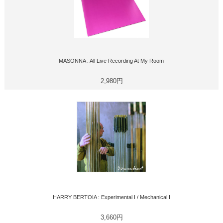
MASONNA : All Live Recording At My Room
2,980円
HARRY BERTOIA : Experimental I / Mechanical I
3,660円