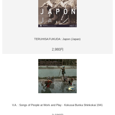
TERUHISA FUKUDA : Japon (Japan)
2,980円
V.A. : Songs of People at Work and Play - Kokusai Bunka Shinkokai 1941