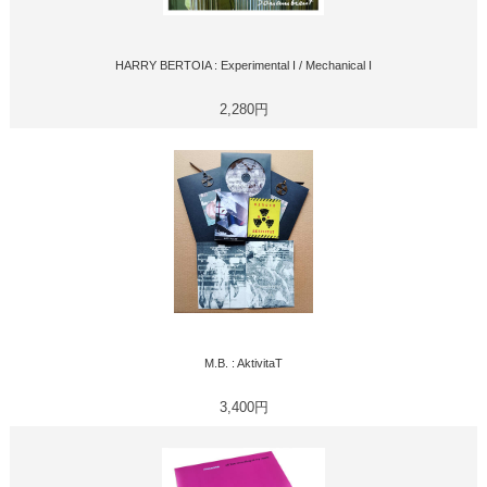
HARRY BERTOIA : Experimental I / Mechanical I
2,280円
M.B. : AktivitaT
3,400円