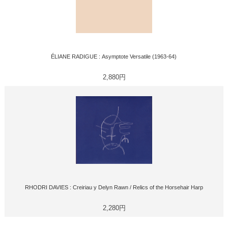
ÉLIANE RADIGUE : Asymptote Versatile (1963-64)
2,880円
RHODRI DAVIES : Creiriau y Delyn Rawn / Relics of the Horsehair Harp
2,280円