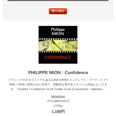
PHILIPPE MION : Confidence
クラシックのギタリストでもある仏INA-GRMのコンクレート・アーティスト!!
'94年〜'95年に制作された作品で、実験的な電子音コラージュ作品になってま
す。 Tracklist 1 Confidence 15:19 Credits Cover [Couverture] – Valentina ...
Metamkine
3"CD [MKCD017]
0.03kg
1,180円