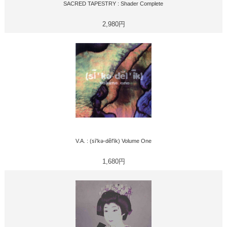
SACRED TAPESTRY : Shader Complete
2,980円
V.A. : (sī'kə-děl'īk) Volume One
1,680円