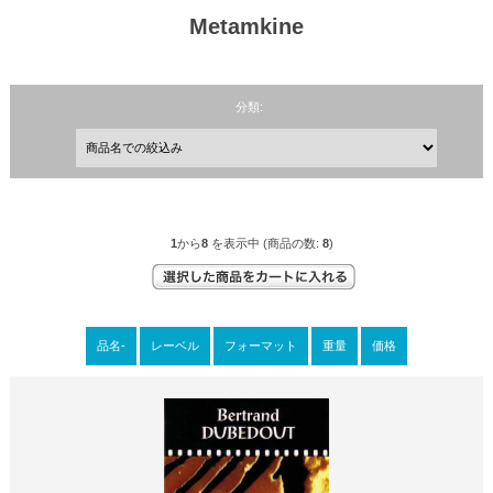
Metamkine
分類:
1
から
8
を表示中 (商品の数:
8
)
品名-
レーベル
フォーマット
重量
価格