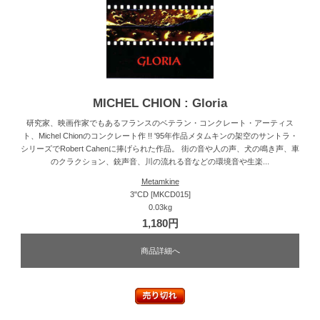
MICHEL CHION : Gloria
研究家、映画作家でもあるフランスのベテラン・コンクレート・アーティス
ト、Michel Chionのコンクレート作 !! '95年作品メタムキンの架空のサントラ・
シリーズでRobert Cahenに捧げられた作品。 街の音や人の声、犬の鳴き声、車
のクラクション、銃声音、川の流れる音などの環境音や生楽...
Metamkine
3"CD [MKCD015]
0.03kg
1,180円
商品詳細へ