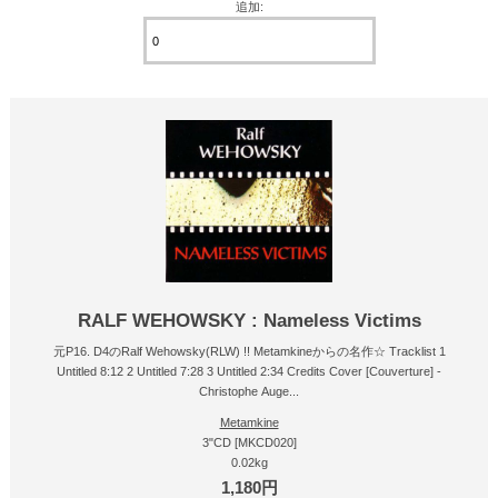
追加:
RALF WEHOWSKY : Nameless Victims
元P16. D4のRalf Wehowsky(RLW) !! Metamkineからの名作☆ Tracklist 1
Untitled 8:12 2 Untitled 7:28 3 Untitled 2:34 Credits Cover [Couverture] -
Christophe Auge...
Metamkine
3"CD [MKCD020]
0.02kg
1,180円