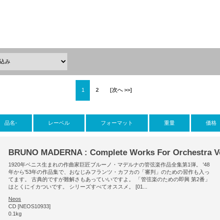
1
2
[次へ >>]
品名-
レーベル
フォーマット
重量
価格
BRUNO MADERNA : Complete Works For Orchestra Vo
1920年ベニス生まれの作曲家巨匠ブルーノ・マデルナの管弦楽作品全集第1弾。 '48
年から'53年の作品集で、おなじみフランツ・カフカの「審判」のための習作も入っ
てます。 古典的ですが難解さもあっていいですよ。 「管弦楽のための即興 第2番」
はとくにイカついです。 シリーズすべてオススメ。 [01...
Neos
CD [NEOS10933]
0.1kg