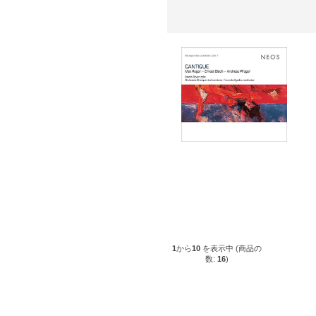
1
から
10
を表示中 (商品の
数:
16
)