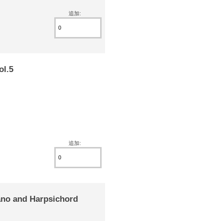
追加:
l.5
追加:
no and Harpsichord