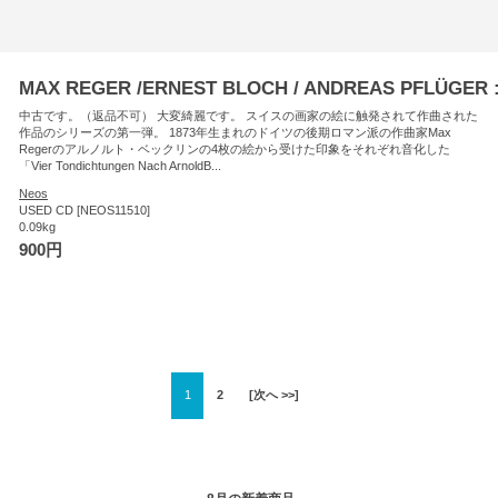
MAX REGER /ERNEST BLOCH / ANDREAS PFLÜGER : 
中古です。（返品不可） 大変綺麗です。 スイスの画家の絵に触発されて作曲された
作品のシリーズの第一弾。 1873年生まれのドイツの後期ロマン派の作曲家Max
Regerのアルノルト・ベックリンの4枚の絵から受けた印象をそれぞれ音化した
「Vier Tondichtungen Nach ArnoldB...
Neos
USED CD [NEOS11510]
0.09kg
900円
1
2
[次へ >>]