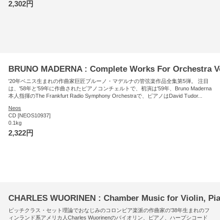
2,302円
BRUNO MADERNA : Complete Works For Orchestra Vo
'20年ベニス生まれの作曲家巨匠ブルーノ・マデルナの管弦楽作品全集第5弾。 注目
は、'58年と'59年に作曲されたピアノコンチェルトで、初演は'59年、Bruno Maderna
本人指揮のThe Frankfurt Radio Symphony Orchestraで、ピアノはDavid Tudor...
Neos
CD [NEOS10937]
0.1kg
2,322円
CHARLES WUORINEN : Chamber Music for Violin, Pia
ピッチクラス・セット理論でおなじみのコロンビア楽派の作曲家の'38年生まれのフ
ィンランド系アメリカ人Charles Wuorinenのバイオリン、ピアノ、ハープシコード