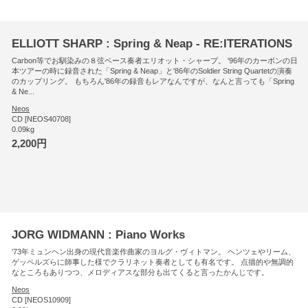
ELLIOTT SHARP : Spring & Neap - RE:ITERATIONS
Carbon等でお馴染みの８弦ベース奏者エリオット・シャープ。 '96年のカーボンの日
本ツアーの時に録音された「Spring & Neap」と'86年のSoldier String Quartetの演奏
のカップリング。 もちろん'86年の録音もレアなんですが、なんと言っても「Spring
& Ne...
Neos
CD [NEOS40708]
0.09kg
2,200円
JORG WIDMANN : Piano Works
'73年ミュンヘン出身の現代音楽作曲家のヨルグ・ヴィトマン。 ヘンツェやリーム、
ゲッペルズらに師事した様でクラリネット奏者としても有名です。 点描的や無調的
なところもありつつ、メロディアスな部分も出てくると言ったかんじです。
Neos
CD [NEOS10909]