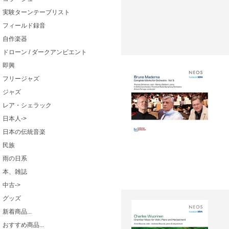
実験ターンテーブリスト
フィールド録音
自作楽器
ドローン / ダークアンビエント
即興
フリージャズ
ジャズ
レア・シェラック
日本人->
日本の伝統音楽
民族
雨の日系
本、雑誌
中古->
グッズ
新着商品...
おすすめ商品...