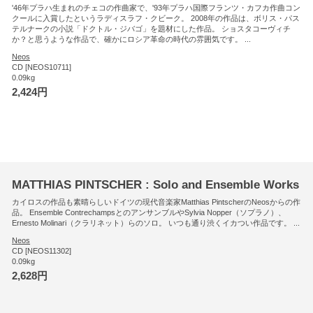
'46年プラハ生まれのチェコの作曲家で、'93年プラハ国際フランツ・カフカ作曲コン
クールに入賞したというラディスラフ・クビーク。 2008年の作品は、ボリス・パス
テルナークの小説「ドクトル・ジバゴ」を題材にした作品。 ショスタコーヴィチ
か？と思うような作品で、確かにロシア革命の時代の雰囲気です。 ...
Neos
CD [NEOS10711]
0.09kg
2,424円
MATTHIAS PINTSCHER : Solo and Ensemble Works
カイロスの作品も素晴らしいドイツの現代音楽家Matthias PintscherのNeosからの作
品。 Ensemble ContrechampsとのアンサンブルやSylvia Nopper（ソプラノ）、
Ernesto Molinari（クラリネット）らのソロ。 いつも通り渋くイカつい作品です。 ...
Neos
CD [NEOS11302]
0.09kg
2,628円