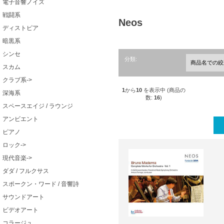
電子音響ノイズ
戦闘系
Neos
ディストピア
暗黒系
シンセ
分類:
スカム
クラブ系->
1
から
10
を表示中 (商品の
深海系
数:
16
)
スペースエイジ / ラウンジ
アンビエント
ピアノ
ロック->
現代音楽->
ダダ / フルクサス
スポークン・ワード / 音響詩
サウンドアート
ビデオアート
コラージュ