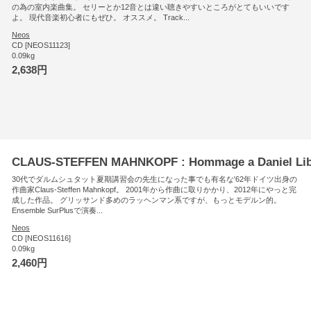
の為の室内楽曲集。 セリーとか12音とは違い聴きやすいところがとてもいいです
よ。 現代音楽初心者にもぜひ。 オススメ。 Track...
Neos
CD [NEOS11123]
0.09kg
2,638円
CLAUS-STEFFEN MAHNKOPF : Hommage a Daniel Lib
30代でダルムシュタット夏期講習会の先生になった事でも有名な'62年ドイツ出身の
作曲家Claus-Steffen Mahnkopf。 2001年から作曲に取りかかり、2012年にやっと完
成した作品。 グリッサンド多めのラッヘンマン系ですが、もっとモデルン的。
Ensemble SurPlusで演奏...
Neos
CD [NEOS11616]
0.09kg
2,460円