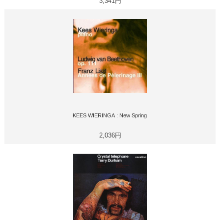
3,341円
KEES WIERINGA : New Spring
2,036円