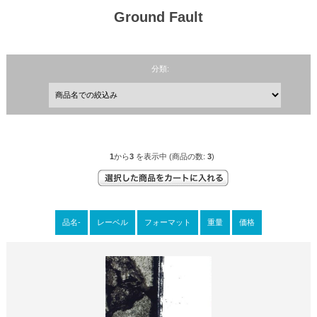
Ground Fault
分類:
1
から
3
を表示中 (商品の数:
3
)
品名-
レーベル
フォーマット
重量
価格