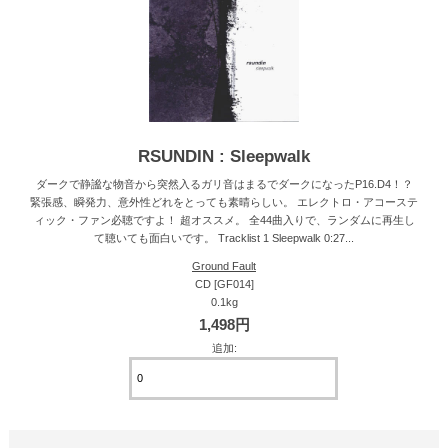
RSUNDIN : Sleepwalk
ダークで静謐な物音から突然入るガリ音はまるでダークになったP16.D4！？
緊張感、瞬発力、意外性どれをとっても素晴らしい。 エレクトロ・アコーステ
ィック・ファン必聴ですよ！ 超オススメ。 全44曲入りで、ランダムに再生し
て聴いても面白いです。 Tracklist 1 Sleepwalk 0:27...
Ground Fault
CD [GF014]
0.1kg
1,498円
追加: