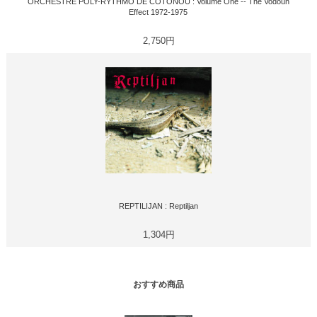
ORCHESTRE POLY-RYTHMO DE COTONOU : Volume One -- The Vodoun
Effect 1972-1975
2,750円
REPTILIJAN : Reptiljan
1,304円
おすすめ商品