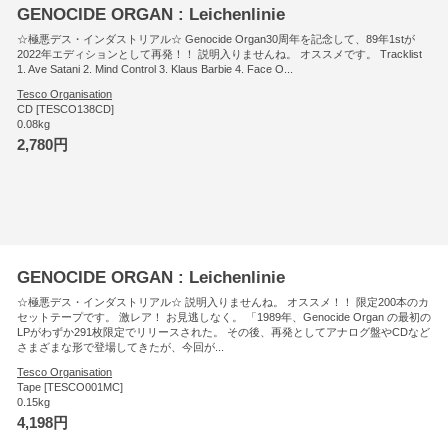
GENOCIDE ORGAN : Leichenlinie
☆極悪デス・インダストリアル☆ Genocide Organ30周年を記念して、89年1stが
2022年エディションとして再発！！ 説明入りませんね。 オススメです。 Tracklist
1. Ave Satani 2. Mind Control 3. Klaus Barbie 4. Face O...
Tesco Organisation
CD [TESCO138CD]
0.08kg
2,780円
GENOCIDE ORGAN : Leichenlinie
☆極悪デス・インダストリアル☆ 説明入りませんね。 オススメ！！ 限定200本のカ
セットテープです。 激レア！ お見逃しなく。 「1989年、Genocide Organ の最初の
LPがわずか291枚限定でリリースされた。 その後、再発としてアナログ盤やCDなど
さまざまな形で登場してきたが、今回が...
Tesco Organisation
Tape [TESCO001MC]
0.15kg
4,198円