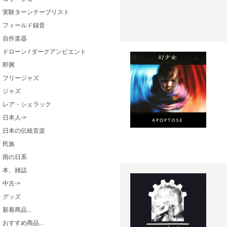
実験ターンテーブリスト
フィールド録音
自作楽器
ドローン / ダークアンビエント
即興
フリージャズ
ジャズ
レア・シェラック
日本人->
日本の伝統音楽
民族
雨の日系
本、雑誌
中古->
グッズ
新着商品...
おすすめ商品...