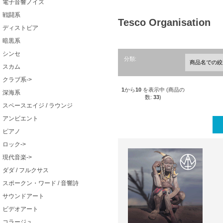
電子音響ノイズ
戦闘系
Tesco Organisation
ディストピア
暗黒系
シンセ
分類:
スカム
クラブ系->
1
から
10
を表示中 (商品の
深海系
数:
33
)
スペースエイジ / ラウンジ
アンビエント
ピアノ
ロック->
現代音楽->
ダダ / フルクサス
スポークン・ワード / 音響詩
サウンドアート
ビデオアート
コラージュ