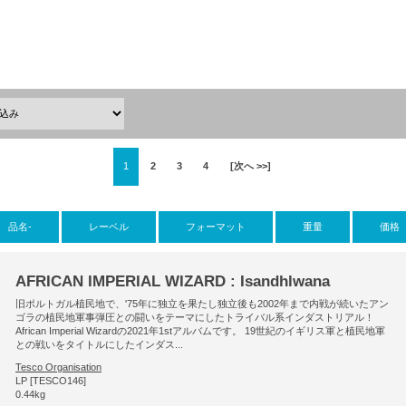
1
2
3
4
[次へ >>]
品名-
レーベル
フォーマット
重量
価格
AFRICAN IMPERIAL WIZARD : Isandhlwana
旧ポルトガル植民地で、'75年に独立を果たし独立後も2002年まで内戦が続いたアン
ゴラの植民地軍事弾圧との闘いをテーマにしたトライバル系インダストリアル！
African Imperial Wizardの2021年1stアルバムです。 19世紀のイギリス軍と植民地軍
との戦いをタイトルにしたインダス...
Tesco Organisation
LP [TESCO146]
0.44kg