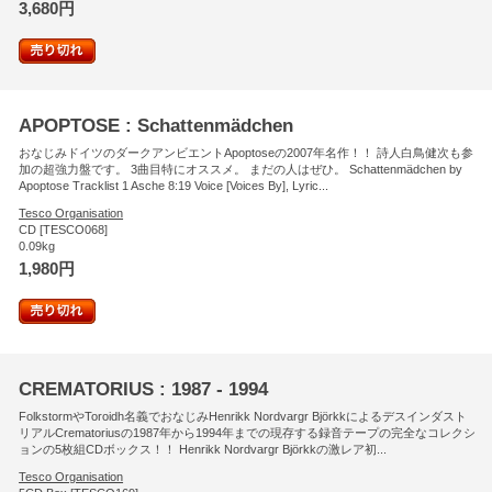
3,680円
APOPTOSE : Schattenmädchen
おなじみドイツのダークアンビエントApoptoseの2007年名作！！ 詩人白鳥健次も参
加の超強力盤です。 3曲目特にオススメ。 まだの人はぜひ。 Schattenmädchen by
Apoptose Tracklist 1 Asche 8:19 Voice [Voices By], Lyric...
Tesco Organisation
CD [TESCO068]
0.09kg
1,980円
CREMATORIUS : 1987 - 1994
FolkstormやToroidh名義でおなじみHenrikk Nordvargr Björkkによるデスインダスト
リアルCrematoriusの1987年から1994年までの現存する録音テープの完全なコレクシ
ョンの5枚組CDボックス！！ Henrikk Nordvargr Björkkの激レア初...
Tesco Organisation