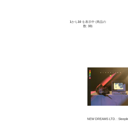
1
から
10
を表示中 (商品の
数:
33
)
NEW DREAMS LTD. : Sleepli