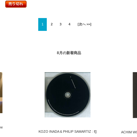
1
2
3
4
[次へ >>]
8月の新着商品
ne
KOZO INADA & PHILIP SAMARTIZ : f[]
ACHIM WO