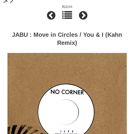
商品3/9
JABU : Move in Circles / You & I (Kahn
Remix)