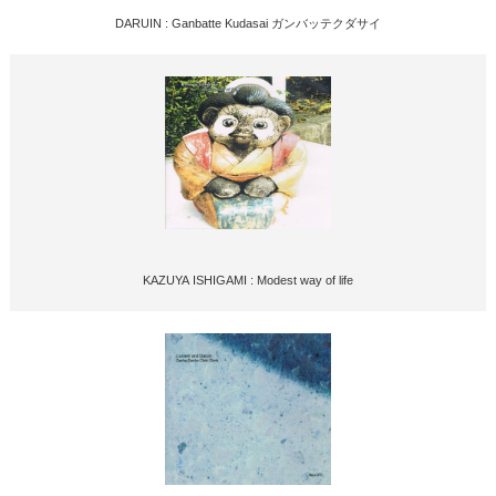
DARUIN : Ganbatte Kudasai ガンバッテクダサイ
KAZUYA ISHIGAMI : Modest way of life