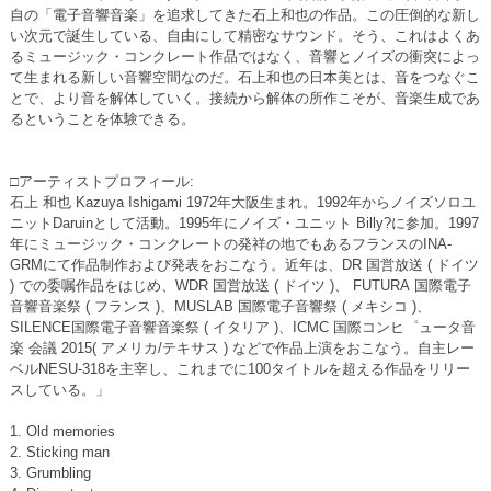
自の「電子音響音楽」を追求してきた石上和也の作品。この圧倒的な新し
い次元で誕生している、自由にして精密なサウンド。そう、これはよくあ
るミュージック・コンクレート作品ではなく、音響とノイズの衝突によっ
て生まれる新しい音響空間なのだ。石上和也の日本美とは、音をつなぐこ
とで、より音を解体していく。接続から解体の所作こそが、音楽生成であ
るということを体験できる。
□アーティストプロフィール:
石上 和也 Kazuya Ishigami 1972年大阪生まれ。1992年からノイズソロユ
ニットDaruinとして活動。1995年にノイズ・ユニット Billy?に参加。1997
年にミュージック・コンクレートの発祥の地でもあるフランスのINA-
GRMにて作品制作および発表をおこなう。近年は、DR 国営放送 ( ドイツ
) での委嘱作品をはじめ、WDR 国営放送 ( ドイツ )、 FUTURA 国際電子
音響音楽祭 ( フランス )、MUSLAB 国際電子音響祭 ( メキシコ )、
SILENCE国際電子音響音楽祭 ( イタリア )、ICMC 国際コンヒ゜ュータ音
楽 会議 2015( アメリカ/テキサス ) などで作品上演をおこなう。自主レー
ベルNESU-318を主宰し、これまでに100タイトルを超える作品をリリー
スしている。」
1. Old memories
2. Sticking man
3. Grumbling