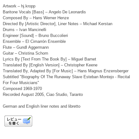
Artwork – hj.kropp
Baritone Vocals [Bass] – Angelo De Leonardis
Composed By – Hans Werner Henze
Directed By [Artistic Director], Liner Notes – Michael Kerstan
Drums – Ivan Mancinelli
Engineer [Sound] – Bruno Buccolieri
Ensemble – El Cimarrón Ensemble
Flute – Gundl Aggermann
Guitar – Christina Schorn
Lyrics By [Text From The Book By] – Miguel Barnet
Translated By [English Version] – Christopher Keene
Translated By, Adapted By [For Music] – Hans Magnus Enzensberger
Subtitled "Biography Of The Runaway Slave Esteban Montejo - Recital
For Four Musicians"
Composed 1969-1970
Recorded August 2005, Ciao Studio, Taranto
German and English liner notes and libretto