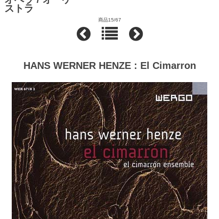
ストラ
商品15/67
HANS WERNER HENZE : El Cimarron