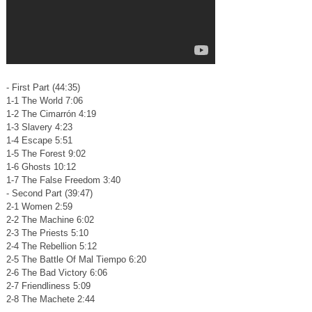
- First Part (44:35)
1-1 The World 7:06
1-2 The Cimarrón 4:19
1-3 Slavery 4:23
1-4 Escape 5:51
1-5 The Forest 9:02
1-6 Ghosts 10:12
1-7 The False Freedom 3:40
- Second Part (39:47)
2-1 Women 2:59
2-2 The Machine 6:02
2-3 The Priests 5:10
2-4 The Rebellion 5:12
2-5 The Battle Of Mal Tiempo 6:20
2-6 The Bad Victory 6:06
2-7 Friendliness 5:09
2-8 The Machete 2:44