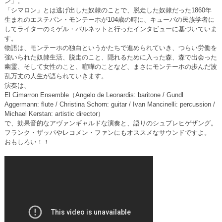
ン」。
「シマロン」とは逃げ出した奴隷のことで、脱走した奴隷だった1860年
生まれのエステバン・モンテーホが104歳の時に、キューバの民族学者に
してライターのミゲル・バルネットと行ったインタビューに基づいていま
す。
物語は、モンテーホの独白というかたちで進められていき、つらい労働を
強いられた奴隷生活、脱走のこと、隠れるために入った森、森で出会った
幽霊、そして女性のこと、喧嘩のことなど、まさにモンテーホの歩んだ波
乱万丈の人生が語られていきます。
演奏は、
El Cimarron Ensemble（Angelo de Leonardis: baritone / Gundl
Aggermann: flute / Christina Schorn: guitar / Ivan Mancinelli: percussion /
Michael Kerstan: artistic director）
で、効果音的なアヴァンギャルドな演奏と、語りのシュプレヒゲザング。
フランク・ザッパやレコメン・ファンにもオススメなサウンドですよ。
おもしろい！！