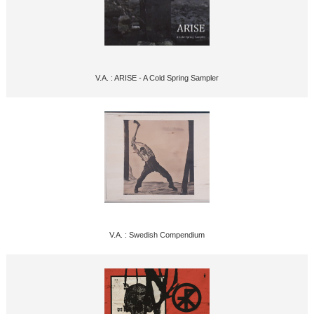
V.A. : ARISE - A Cold Spring Sampler
V.A. : Swedish Compendium