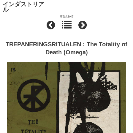
インダストリア
ル
商品42/47
TREPANERINGSRITUALEN : The Totality of
Death (Omega)