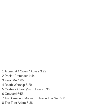
1 Alone / A / Cross / Abyss 3:22
2 Papist Pretender 4:44
3 Feral Me 4:05
4 Death Worship 5:20
5 Castrate Christ (Sixth Hour) 5:36
6 Grävfärd 6:56
7 Two Crescent Moons Embrace The Sun 5:20
8 The First Adam 3:36