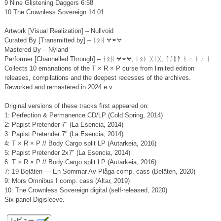
9 Nine Glistening Daggers 6:58
10 The Crownless Sovereign 14:01
Artwork [Visual Realization] – Nullvoid
Curated By [Transmitted by] – ᚾᛟᚺ ⩝⚭⩝
Mastered By – Nÿland
Performer [Channelled Through] – ᚾᛟᚺ ⩝⚭⩝, ᚦᛟᚦ ᚷᛁᚷ, ᛏᛇᚱᚫ ᚾ ∴ ᚾ ∴ ᚾ
Collects 10 emanations of the T × R × P curse from limited edition
releases, compilations and the deepest recesses of the archives.
Reworked and remastered in 2024 e.v.
Original versions of these tracks first appeared on:
1: Perfection & Permanence CD/LP (Cold Spring, 2014)
2: Papist Pretender 7" (La Esencia, 2014)
3: Papist Pretender 7" (La Esencia, 2014)
4: T × R × P // Body Cargo split LP (Autarkeia, 2016)
5: Papist Pretender 2x7" (La Esencia, 2014)
6: T × R × P // Body Cargo split LP (Autarkeia, 2016)
7: 19 Beläten — En Sommar Av Plåga comp. cass (Beläten, 2020)
9: Mors Omnibus I comp. cass (Altar, 2019)
10: The Crownless Sovereign digital (self-released, 2020)
Six-panel Digisleeve.