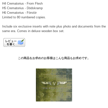
H4 Crematorius - From Flesh
H5 Crematorius - Dödskramp
H6 Crematorius - Förstör
Limited to 80 numbered copies.
Include six exclusive inserts with note plus photo and documents from the
same era. Comes in deluxe wooden box set.
この商品をお求めのお客様はこんな商品もお求めです。