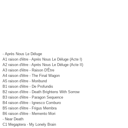
- Après Nous Le Déluge
A1 raison d'être - Après Nous Le Déluge (Acte I)
A2 raison d'être - Après Nous Le Déluge (Acte II)
A3 raison d'être - Raison D'Être
A4 raison d'être - The Final Wagon
A5 raison d'être - Moribund
B1 raison d'être - De Profundis
B2 raison d'être - Death Brightens With Sorrow
B3 raison d'être - Paragon Sequence
B4 raison d'être - Ignesco Comburo
B5 raison d'être - Frigus Membra
B6 raison d'être - Memento Mori
- Near Death
C1 Megaptera - My Lonely Brain