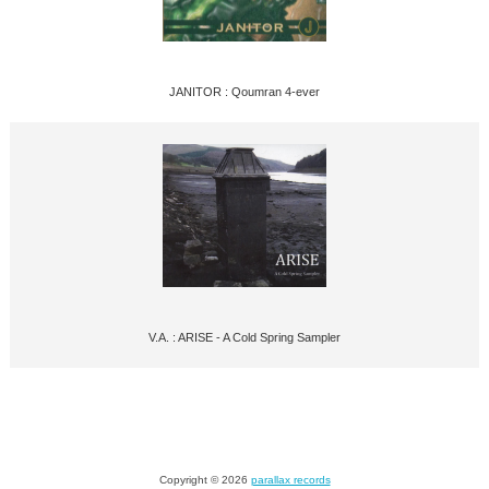
JANITOR : Qoumran 4-ever
V.A. : ARISE - A Cold Spring Sampler
Copyright © 2026
parallax records