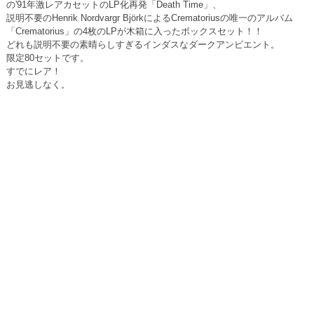
の'91年激レアカセットのLP化再発「Death Time」、
説明不要のHenrik Nordvargr BjörkによるCrematoriusの唯一のアルバム
「Crematorius」の4枚のLPが木箱に入ったボックスセット！！
どれも説明不要の素晴らしすぎるインダスなダークアンビエント。
限定80セットです。
すでにレア！
お見逃しなく。