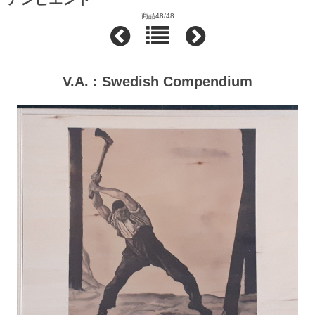
商品48/48
V.A. : Swedish Compendium