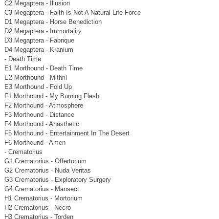
C2 Megaptera - Illusion
C3 Megaptera - Faith Is Not A Natural Life Force
D1 Megaptera - Horse Benediction
D2 Megaptera - Immortality
D3 Megaptera - Fabrique
D4 Megaptera - Kranium
- Death Time
E1 Morthound - Death Time
E2 Morthound - Mithril
E3 Morthound - Fold Up
F1 Morthound - My Burning Flesh
F2 Morthound - Atmosphere
F3 Morthound - Distance
F4 Morthound - Anasthetic
F5 Morthound - Entertainment In The Desert
F6 Morthound - Amen
- Crematorius
G1 Crematorius - Offertorium
G2 Crematorius - Nuda Veritas
G3 Crematorius - Exploratory Surgery
G4 Crematorius - Mansect
H1 Crematorius - Mortorium
H2 Crematorius - Necro
H3 Crematorius - Torden