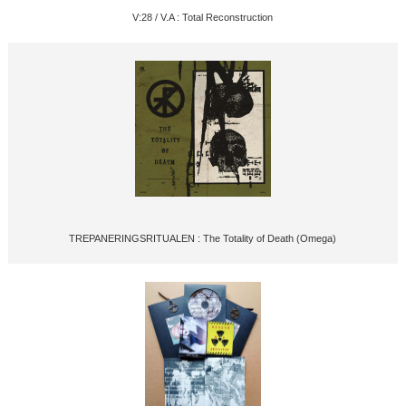
V:28 / V.A : Total Reconstruction
TREPANERINGSRITUALEN : The Totality of Death (Omega)