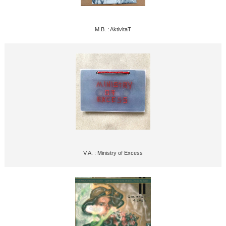
M.B. : AktivitaT
V.A. : Ministry of Excess