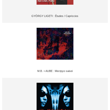
GYÖRGY LIGETI : Études / Capriccios
M.B. + AUBE : Mectpyo saisei