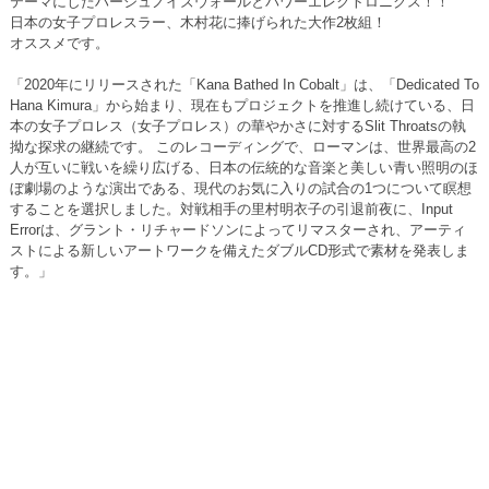
テーマにしたハーシュノイズウォールとパワーエレクトロニクス！！
日本の女子プロレスラー、木村花に捧げられた大作2枚組！
オススメです。
「2020年にリリースされた「Kana Bathed In Cobalt」は、「Dedicated To
Hana Kimura」から始まり、現在もプロジェクトを推進し続けている、日
本の女子プロレス（女子プロレス）の華やかさに対するSlit Throatsの執
拗な探求の継続です。 このレコーディングで、ローマンは、世界最高の2
人が互いに戦いを繰り広げる、日本の伝統的な音楽と美しい青い照明のほ
ぼ劇場のような演出である、現代のお気に入りの試合の1つについて瞑想
することを選択しました。対戦相手の里村明衣子の引退前夜に、Input
Errorは、グラント・リチャードソンによってリマスターされ、アーティ
ストによる新しいアートワークを備えたダブルCD形式で素材を発表しま
す。」