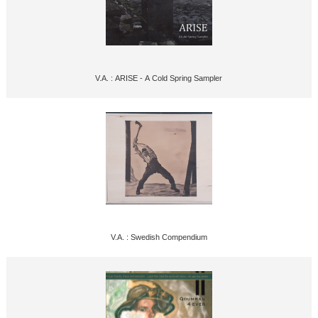
V.A. : ARISE - A Cold Spring Sampler
V.A. : Swedish Compendium