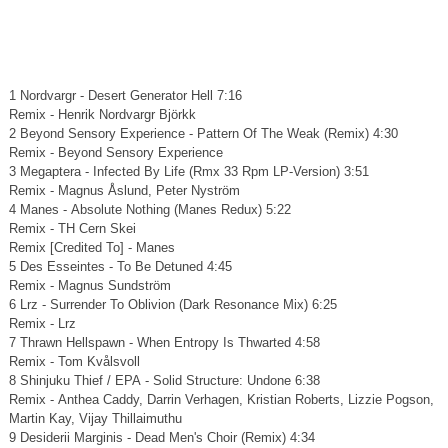
1 Nordvargr - Desert Generator Hell 7:16
Remix - Henrik Nordvargr Björkk
2 Beyond Sensory Experience - Pattern Of The Weak (Remix) 4:30
Remix - Beyond Sensory Experience
3 Megaptera - Infected By Life (Rmx 33 Rpm LP-Version) 3:51
Remix - Magnus Åslund, Peter Nyström
4 Manes - Absolute Nothing (Manes Redux) 5:22
Remix - TH Cern Skei
Remix [Credited To] - Manes
5 Des Esseintes - To Be Detuned 4:45
Remix - Magnus Sundström
6 Lrz - Surrender To Oblivion (Dark Resonance Mix) 6:25
Remix - Lrz
7 Thrawn Hellspawn - When Entropy Is Thwarted 4:58
Remix - Tom Kvålsvoll
8 Shinjuku Thief / EPA - Solid Structure: Undone 6:38
Remix - Anthea Caddy, Darrin Verhagen, Kristian Roberts, Lizzie Pogson,
Martin Kay, Vijay Thillaimuthu
9 Desiderii Marginis - Dead Men's Choir (Remix) 4:34