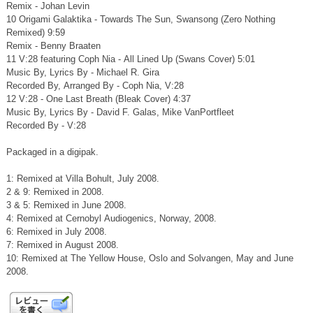
Remix - Johan Levin
10 Origami Galaktika - Towards The Sun, Swansong (Zero Nothing
Remixed) 9:59
Remix - Benny Braaten
11 V:28 featuring Coph Nia - All Lined Up (Swans Cover) 5:01
Music By, Lyrics By - Michael R. Gira
Recorded By, Arranged By - Coph Nia, V:28
12 V:28 - One Last Breath (Bleak Cover) 4:37
Music By, Lyrics By - David F. Galas, Mike VanPortfleet
Recorded By - V:28
Packaged in a digipak.
1: Remixed at Villa Bohult, July 2008.
2 & 9: Remixed in 2008.
3 & 5: Remixed in June 2008.
4: Remixed at Cernobyl Audiogenics, Norway, 2008.
6: Remixed in July 2008.
7: Remixed in August 2008.
10: Remixed at The Yellow House, Oslo and Solvangen, May and June
2008.