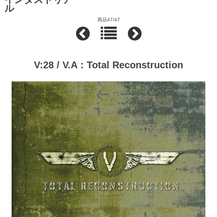
ル
商品47/47
V:28 / V.A : Total Reconstruction