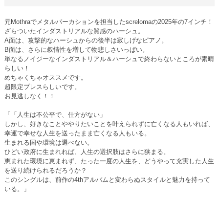
元Mothraでメタルパーカションを担当したscrelomaの2025年の7インチ！
ざらついたインダストリアルな質感のハーシュ。
A面は、攻撃的なハーシュからの後半は寂しげなピアノ。
B面は、さらに叙情性を増して物悲しさいっぱい。
単なるノイジーなインダストリアル＆ハーシュで終わらないところが素晴
らしい！
めちゃくちゃオススメです。
超限定プレスらしいです。
お見逃しなく！！
「「人生は不公平で、仕方がない」
しかし、好きなことややりたいことを叶えられずに亡くなる人もいれば、
幸運で幸せな人生を送ったまま亡くなる人もいる。
生まれる国や環境は選べない。
ひどい政府に生まれれば、人生の選択肢はさらに狭まる。
恵まれた環境に恵まれず、たった一度の人生を、どうやって充実した人生
を送り続けられるだろうか？
このシングルは、前作の4thアルバムと変わらぬスタイルと魅力を持って
いる。」