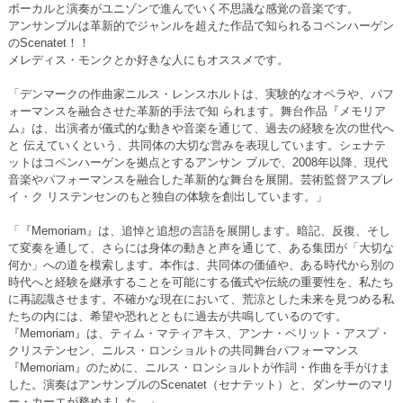
ボーカルと演奏がユニゾンで進んでいく不思議な感覚の音楽です。
アンサンブルは革新的でジャンルを超えた作品で知られるコペンハーゲン
のScenatet！！
メレディス・モンクとか好きな人にもオススメです。
「デンマークの作曲家ニルス・レンスホルトは、実験的なオペラや、パフ
ォーマンスを融合させた革新的手法で知 られます。舞台作品『メモリア
ム』は、出演者が儀式的な動きや音楽を通じて、過去の経験を次の世代へ
と 伝えていくという、共同体の大切な営みを表現しています。シェナテ
ットはコペンハーゲンを拠点とするアンサン ブルで、2008年以降、現代
音楽やパフォーマンスを融合した革新的な舞台を展開。芸術監督アスプレ
イ・ク リステンセンのもと独自の体験を創出しています。」
「『Memoriam』は、追悼と追想の言語を展開します。暗記、反復、そし
て変奏を通して、さらには身体の動きと声を通じて、ある集団が「大切な
何か」への道を模索します。本作は、共同体の価値や、ある時代から別の
時代へと経験を継承することを可能にする儀式や伝統の重要性を、私たち
に再認識させます。不確かな現在において、荒涼とした未来を見つめる私
たちの内には、希望や恐れとともに過去が共鳴しているのです。
『Memoriam』は、ティム・マティアキス、アンナ・ベリット・アスプ・
クリステンセン、ニルス・ロンショルトの共同舞台パフォーマンス
『Memoriam』のために、ニルス・ロンショルトが作詞・作曲を手がけま
した。演奏はアンサンブルのScenatet（セナテット）と、ダンサーのマリ
ー・カーエが務めました。」