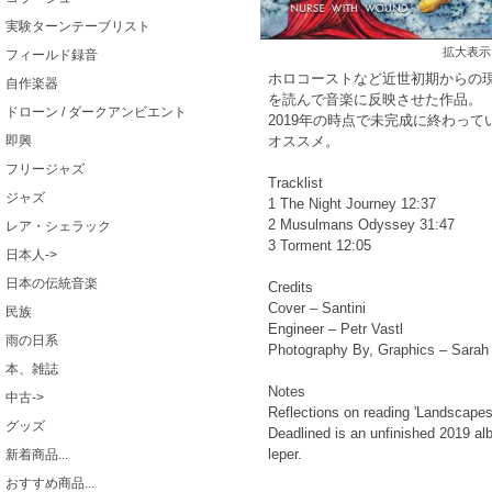
実験ターンテーブリスト
拡大表示
フィールド録音
ホロコーストなど近世初期からの現代の反ユダヤ
自作楽器
を読んで音楽に反映させた作品。
ドローン / ダークアンビエント
2019年の時点で未完成に終わっ
オススメ。
即興
フリージャズ
Tracklist
ジャズ
1 The Night Journey 12:37
2 Musulmans Odyssey 31:47
レア・シェラック
3 Torment 12:05
日本人->
日本の伝統音楽
Credits
Cover – Santini
民族
Engineer – Petr Vastl
雨の日系
Photography By, Graphics – Sarah 
本、雑誌
Notes
中古->
Reflections on reading 'Landscapes 
グッズ
Deadlined is an unfinished 2019 alb
leper.
新着商品...
おすすめ商品...