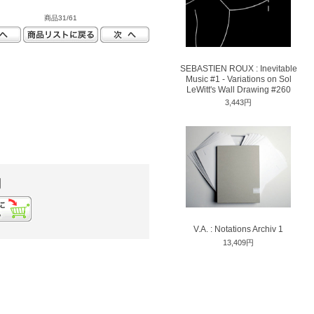
商品31/61
SEBASTIEN ROUX : Inevitable
Music #1 - Variations on Sol
LeWitt's Wall Drawing #260
3,443円
円
V.A. : Notations Archiv 1
13,409円