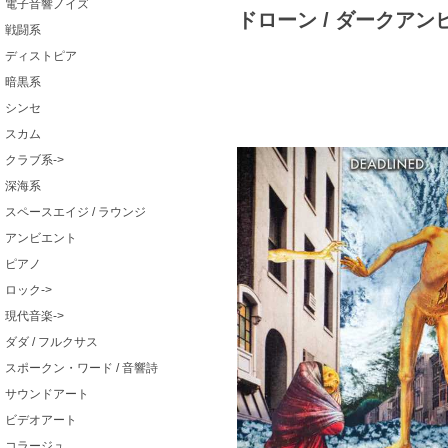
電子音響ノイズ
ドローン / ダークアン
戦闘系
ディストピア
暗黒系
シンセ
スカム
クラブ系->
深海系
スペースエイジ / ラウンジ
アンビエント
ピアノ
ロック->
現代音楽->
ダダ / フルクサス
スポークン・ワード / 音響詩
サウンドアート
ビデオアート
コラージュ