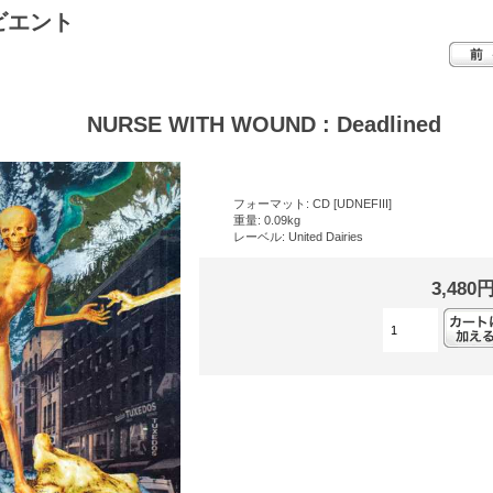
ビエント
NURSE WITH WOUND : Deadlined
フォーマット: CD [UDNEFIII]
重量: 0.09kg
レーベル: United Dairies
3,480