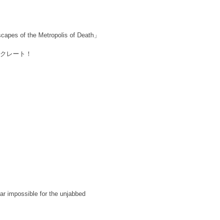
he Metropolis of Death」
ンクレート！
ear impossible for the unjabbed