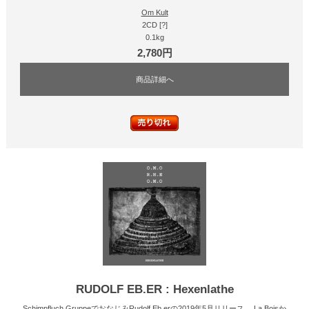
Om Kult
2CD [?]
0.1kg
2,780円
商品詳細へ
RUDOLF EB.ER : Hexenlathe
Schimpfluch GruppeでおなじみRudolf Eb.erの2019年5月リリース。 La Boisか