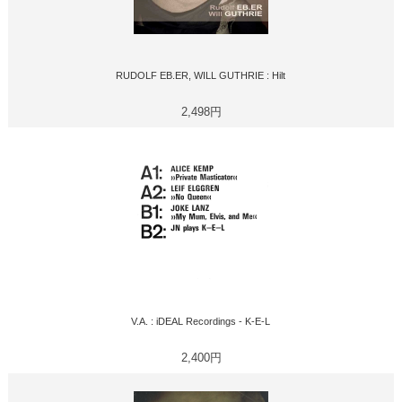
RUDOLF EB.ER, WILL GUTHRIE : Hilt
2,498円
V.A. : iDEAL Recordings - K​-​E​-​L
2,400円