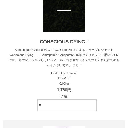
CONSCIOUS DYING :
Schimpfluch GruppeでおなじみRudolf Eb.erによるニュープロジェクト
Conscious Dying！！ Schimpfluch Gruppeの2016年アメリカツアー用のCD-R
です。 最近のルドルフらしいフィールド音と低音ノイズでつくられた音でめち
ゃイカついです。 まじ...
Under The Temple
CD-R [?]
0.03kg
1,780円
追加: