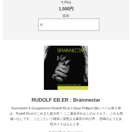
0.05kg
1,500円
追加:
RUDOLF EB.ER : Brainnectar
Runzelstirn & GurgelstockのRudolf Eb.erとDave Phillipsの新レーベル第２弾
は、Rudolf Eb.erのこれまた超大作！ ここ最近外れなしのルドルフ。 これも間
違いなしです。 ごとごという物音に突然入る爆音や叫び声。 悲鳴のような女
性ボイスはなんと非...