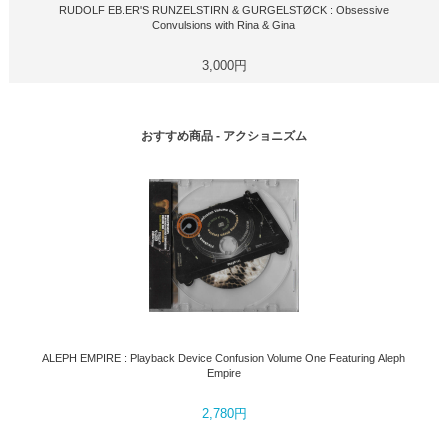
RUDOLF EB.ER'S RUNZELSTIRN & GURGELSTØCK : Obsessive
Convulsions with Rina & Gina
3,000円
おすすめ商品 - アクショニズム
ALEPH EMPIRE : Playback Device Confusion Volume One Featuring Aleph
Empire
2,780円