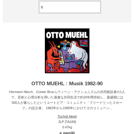
OTTO MUEHL : Musik 1982-90
Hermann Nitsch、Günter Brusらウィーン・アクショニズムの共同創設者の1人
で、芸術と心理分析を用いた過激な共同生活で約20年間存続し、最盛期には
500人が暮らしたというユートピア・コミュニティ「フリードリッヒスホー
フ」の設立者。 1982年から1990年にかけてそのコミューン...
Tochnit Aleph
2LP [TA169]
0.47kg
6,980円