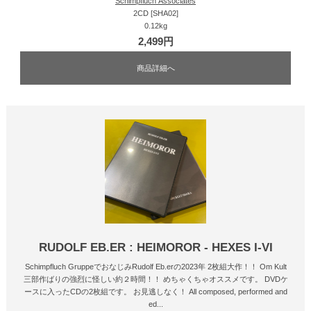
Schimpfluch Associates
2CD [SHA02]
0.12kg
2,499円
商品詳細へ
RUDOLF EB.ER : HEIMOROR - HEXES I-VI
Schimpfluch GruppeでおなじみRudolf Eb.erの2023年 2枚組大作！！ Om Kult
三部作ばりの強烈に怪しい約２時間！！ めちゃくちゃオススメです。 DVDケ
ースに入ったCDの2枚組です。 お見逃しなく！ All composed, performed and
ed...