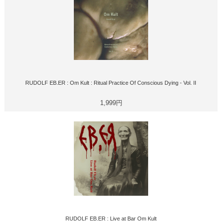
RUDOLF EB.ER : Om Kult : Ritual Practice Of Conscious Dying - Vol. II
1,999円
RUDOLF EB.ER : Live at Bar Om Kult