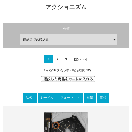
アクショニズム
分類:
1
2
3
[次へ >>]
1
から
10
を表示中 (商品の数:
22
)
品名+
レーベル
フォーマット
重量
価格