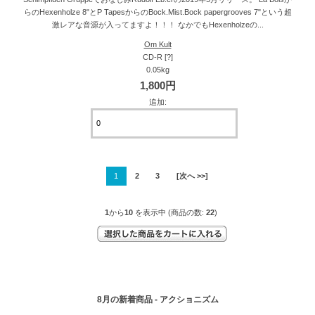
らのHexenholze 8"とP TapesからのBock.Mist.Bock papergrooves 7"という超
激レアな音源が入ってますよ！！！ なかでもHexenholzeの...
Om Kult
CD-R [?]
0.05kg
1,800円
追加:
1
2
3
[次へ >>]
1
から
10
を表示中 (商品の数:
22
)
8月の新着商品 - アクショニズム