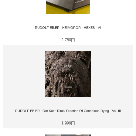
RUDOLF EB.ER : HEIMOROR - HEXES I-VI
2,780円
RUDOLF EB.ER : Om Kult : Ritual Practice Of Conscious Dying - Vol. III
1,999円